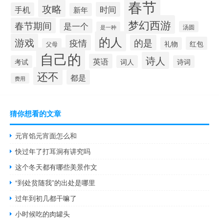
春节
攻略
时间
手机
新年
梦幻西游
春节期间
是一个
汤圆
是一种
的人
游戏
疫情
的是
红包
礼物
父母
自己的
诗人
英语
考试
词人
诗词
还不
都是
费用
猜你想看的文章
元宵馅元宵面怎么和
快过年了打耳洞有讲究吗
这个冬天都有哪些美景作文
“到处贫随我”的出处是哪里
过年到初几都干嘛了
小时候吃的肉罐头