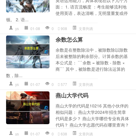
英语运用能力，具体表现在以下几个方
面： 1. 语言流畅度 ：考生能够流利地
使用英语，表达清晰，无明显重复或停
顿。 2. 语...
ys
01-08
0
908
文章列表
余数怎么算
余数是在整数除法中，被除数除以除数
后未被整除的剩余部分。计算余数的基
本公式是： ```余数 = 被除数 - 除数 ×
商``` 其中，被除数是进行除法运算的
数，除...
ys
01-07
0
577
文章列表
燕山大学代码
燕山大学的代码是10216 其他小伙伴的
相似问题： 燕山大学2024年招生简章
代码是多少？ 燕山大学哪些专业有具体
代码？ 燕山大学志愿代码在哪里查询？
ys
01-07
0
638
文章列表