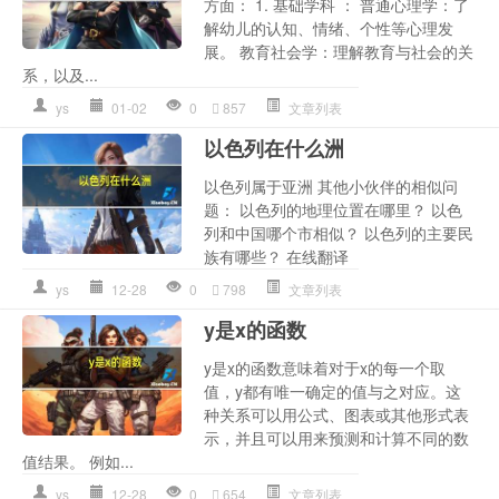
方面： 1. 基础学科 ： 普通心理学：了
解幼儿的认知、情绪、个性等心理发
展。 教育社会学：理解教育与社会的关
系，以及...
ys
01-02
0
857
文章列表
以色列在什么洲
以色列属于亚洲 其他小伙伴的相似问
题： 以色列的地理位置在哪里？ 以色
列和中国哪个市相似？ 以色列的主要民
族有哪些？ 在线翻译
ys
12-28
0
798
文章列表
y是x的函数
y是x的函数意味着对于x的每一个取
值，y都有唯一确定的值与之对应。这
种关系可以用公式、图表或其他形式表
示，并且可以用来预测和计算不同的数
值结果。 例如...
ys
12-28
0
654
文章列表