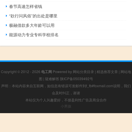
春节高速怎样省钱
“欵行问风俗”的出处是哪里
极融借款多大年龄可以用
能源动力专业专科学校排名
Copyright © 2012 - 2026
电工网
Powered by
网站分类目录
|
精选推荐文章
|
网站地
图
|
疑难解答
陕ICP备05039492号
声明：本站内容来自互联网，如信息有错误可发邮件到f_fb#foxmail.com说明，我们
会及时纠正，谢谢
本站仅为个人兴趣爱好，不接盈利性广告及商业合作
小男孩