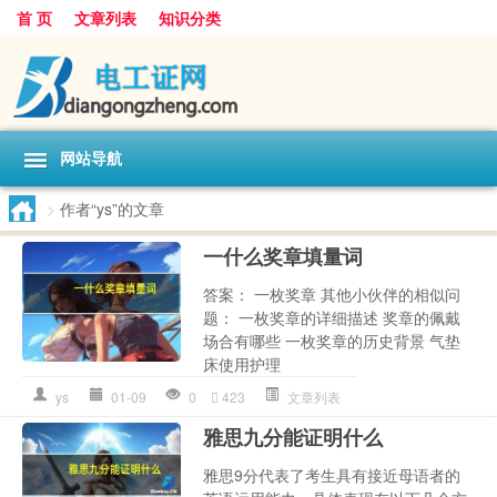
首 页
文章列表
知识分类
网站导航
>
作者“ys”的文章
一什么奖章填量词
答案： 一枚奖章 其他小伙伴的相似问
题： 一枚奖章的详细描述 奖章的佩戴
场合有哪些 一枚奖章的历史背景 气垫
床使用护理
ys
01-09
0
423
文章列表
雅思九分能证明什么
雅思9分代表了考生具有接近母语者的