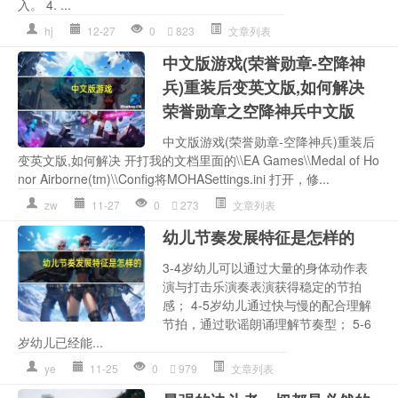
入。 4. ...
hj
12-27
0
823
文章列表
中文版游戏(荣誉勋章-空降神
兵)重装后变英文版,如何解决
荣誉勋章之空降神兵中文版
中文版游戏(荣誉勋章-空降神兵)重装后
变英文版,如何解决 开打我的文档里面的\\EA Games\\Medal of Ho
nor Airborne(tm)\\Config将MOHASettings.ini 打开，修...
zw
11-27
0
273
文章列表
幼儿节奏发展特征是怎样的
3-4岁幼儿可以通过大量的身体动作表
演与打击乐演奏表演获得稳定的节拍
感； 4-5岁幼儿通过快与慢的配合理解
节拍，通过歌谣朗诵理解节奏型； 5-6
岁幼儿已经能...
ye
11-25
0
979
文章列表