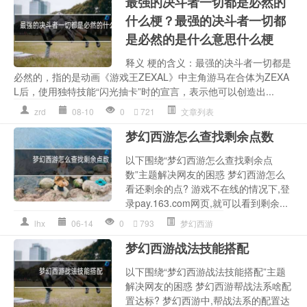
最强的决斗者一切都是必然的
什么梗？最强的决斗者一切都
是必然的是什么意思什么梗
释义 梗的含义：最强的决斗者一切都是
必然的，指的是动画《游戏王ZEXAL》中主角游马在合体为ZEXA
L后，使用独特技能“闪光抽卡”时的宣言，表示他可以创造出...
zrd
08-10
0
721
文章列表
梦幻西游怎么查找剩余点数
以下围绕“梦幻西游怎么查找剩余点
数”主题解决网友的困惑 梦幻西游怎么
看还剩余的点? 游戏不在线的情况下,登
录pay.163.com网页,就可以看到剩余...
lhx
06-14
0
793
梦幻西游
梦幻西游战法技能搭配
以下围绕“梦幻西游战法技能搭配”主题
解决网友的困惑 梦幻西游帮战法系啥配
置达标? 梦幻西游中,帮战法系的配置达