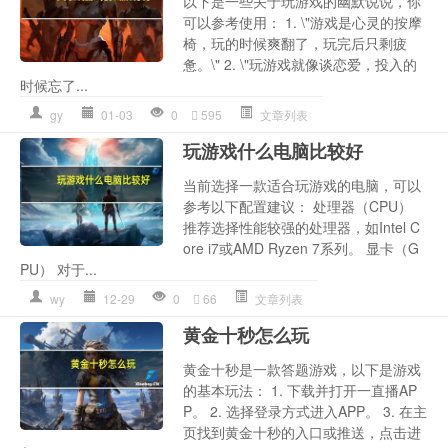
以下是一些关于玩游戏的幽默说说，你
可以参考使用： 1. \"游戏是心灵的按摩
椅，玩的时候爽翻了，玩完后只剩疲
惫。\" 2. \"玩游戏就像谈恋爱，投入的
时候忘了...
gy
01-03
0
595
文章列表
玩游戏什么电脑比较好
当前选择一款适合玩游戏的电脑，可以
参考以下配置建议： 处理器（CPU）
推荐选择性能较强的处理器，如Intel C
ore i7或AMD Ryzen 7系列。 显卡（G
PU） 对于...
wy
12-29
0
66
文章列表
黄金十秒怎么玩
黄金十秒是一款答题游戏，以下是游戏
的基本玩法： 1. 下载并打开一直播AP
P。 2. 选择登录方式进入APP。 3. 在主
页找到黄金十秒的入口或推送，点击进