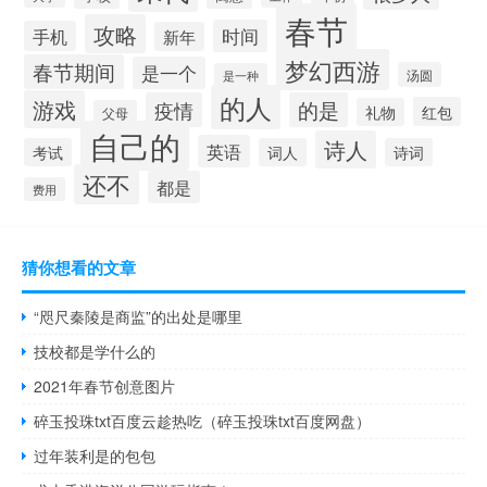
春节
攻略
时间
手机
新年
梦幻西游
春节期间
是一个
汤圆
是一种
的人
游戏
疫情
的是
红包
礼物
父母
自己的
诗人
英语
考试
词人
诗词
还不
都是
费用
猜你想看的文章
“咫尺秦陵是商监”的出处是哪里
技校都是学什么的
2021年春节创意图片
碎玉投珠txt百度云趁热吃（碎玉投珠txt百度网盘）
过年装利是的包包