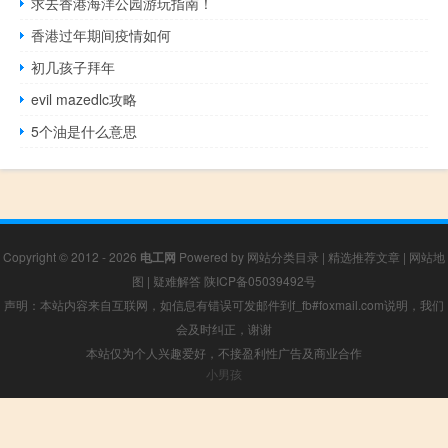
求去香港海洋公园游玩指南！
香港过年期间疫情如何
初几孩子拜年
evil mazedlc攻略
5个油是什么意思
Copyright © 2012 - 2026
电工网
Powered by
网站分类目录
|
精选推荐文章
|
网站地
图
|
疑难解答
陕ICP备05039492号
声明：本站内容来自互联网，如信息有错误可发邮件到f_fb#foxmail.com说明，我们
会及时纠正，谢谢
本站仅为个人兴趣爱好，不接盈利性广告及商业合作
小男孩