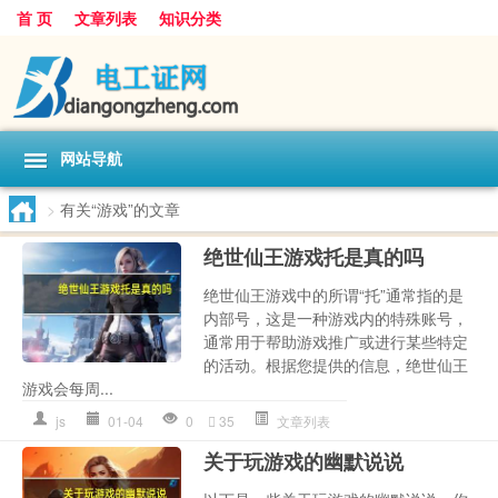
首 页
文章列表
知识分类
网站导航
>
有关“游戏”的文章
绝世仙王游戏托是真的吗
绝世仙王游戏中的所谓“托”通常指的是
内部号，这是一种游戏内的特殊账号，
通常用于帮助游戏推广或进行某些特定
的活动。根据您提供的信息，绝世仙王
游戏会每周...
js
01-04
0
35
文章列表
关于玩游戏的幽默说说