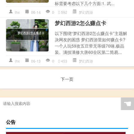
标需要考虑以下几个方面:1. 武...
lhx
06-14
0
592
梦幻西游
梦幻西游2怎么赚点卡
以下围绕“梦幻西游2怎么赚点卡”主题解
决网友的困惑 梦幻西游里如何赚点卡?
一个人玩59攻五庄带无等级70锤,极品
装。满技满修大唐60全区第二简易...
lhx
06-13
0
453
梦幻西游
下一页
☚
公告