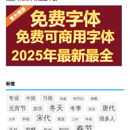
标签
习俗
专业
中国
你可以
保暖
亲戚
冬天
唐代
元宵节
冬季
农历
北京
宋代
很多人
学校
寓意
年初
大学
工作
春节
攻略
时间
手机
新年