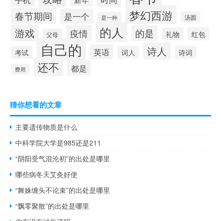
梦幻西游
春节期间
是一个
汤圆
是一种
的人
游戏
疫情
的是
红包
礼物
父母
自己的
诗人
英语
考试
词人
诗词
还不
都是
费用
猜你想看的文章
主要遗传物质是什么
中科学院大学是985还是211
“阴阳受气混沦初”的出处是哪里
哪些病冬天艾灸好使
“舞姝缠头不论束”的出处是哪里
“飘零聚散”的出处是哪里