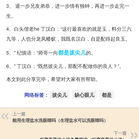
3、 退一步兄友弟恭，进一步情有独钟，再进一步走完一
生。
4、白头偕老he 丁汉白：“这行最喜欢的就是玉，料分三六
九等，人也分龙凤蝼蚁，我既名汉白，自是配得起良玉。
都是
拔尖儿
5、” 纪慎语：“师哥一向
的。
6、” 丁汉白：“既然拔尖儿，那配不配做你的良人？”。
本文到此分享完毕，希望对大家有所帮助。
网络标签：
拔尖儿
缺心眼儿
都是
上一篇
能用生理盐水洗眼睛吗（生理盐水可以洗眼睛吗）
下一篇