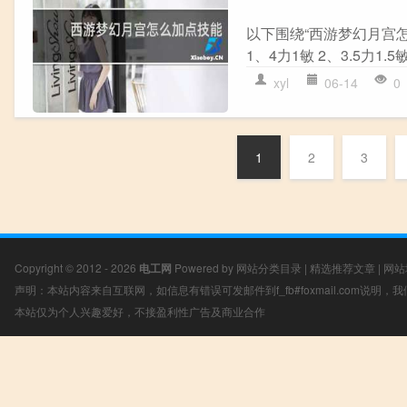
以下围绕“西游梦幻月宫怎
1、4力1敏 2、3.5力1.5
xyl
06-14
0
1
2
3
Copyright © 2012 - 2026
电工网
Powered by
网站分类目录
|
精选推荐文章
|
网站
声明：本站内容来自互联网，如信息有错误可发邮件到f_fb#foxmail.com说明
本站仅为个人兴趣爱好，不接盈利性广告及商业合作