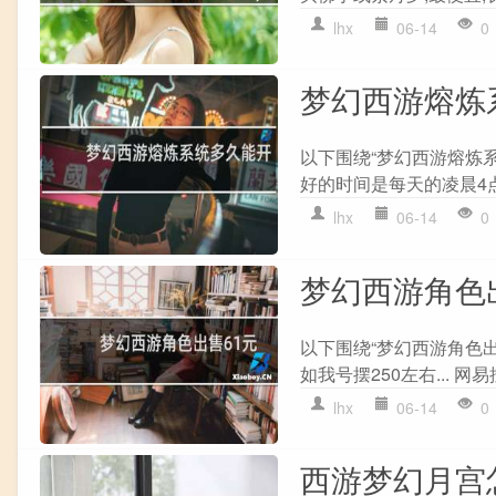
lhx
06-14
0
梦幻西游熔炼
以下围绕“梦幻西游熔炼
好的时间是每天的凌晨4点
lhx
06-14
0
梦幻西游角色
以下围绕“梦幻西游角色
如我号摆250左右... 网
lhx
06-14
0
西游梦幻月宫