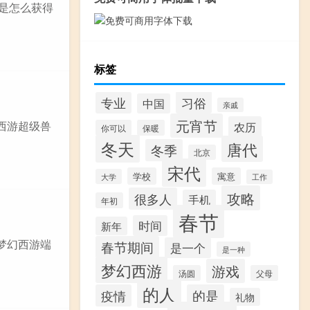
问是怎么获得
标签
习俗
专业
中国
亲戚
元宵节
西游超级兽
农历
你可以
保暖
冬天
唐代
冬季
北京
宋代
学校
寓意
大学
工作
攻略
很多人
手机
年初
春节
时间
新年
梦幻西游端
春节期间
是一个
是一种
梦幻西游
游戏
汤圆
父母
的人
疫情
的是
礼物