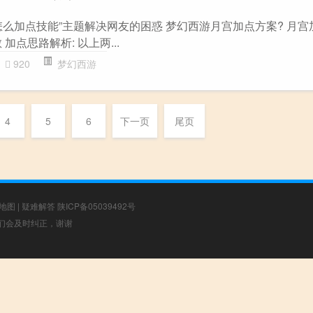
么加点技能”主题解决网友的困惑 梦幻西游月宫加点方案? 月宫
敏 加点思路解析: 以上两...
920
梦幻西游
4
5
6
下一页
尾页
地图
|
疑难解答
陕ICP备05039492号
，我们会及时纠正，谢谢