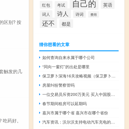
自己的
英语
红包
考试
诗人
词人
诗词
费用
还不
区别? 按
都是
猜你想看的文章
如何查询自来水属于哪个公司
“同向一窗灯”的出处是哪里
恶套触发的几
保卫萝卜深海16关攻略视频（保卫萝卜深海16）
房屋纠纷警察管吗
一位交易员斥资200万美元 买入中国股票ETF的看涨期权
春节期间租房可以延期吗
嘉兴市属于哪个省 嘉兴市在哪个省份
 吃药好。
汽车资讯：沃尔沃支持电动汽车充电的全球标准