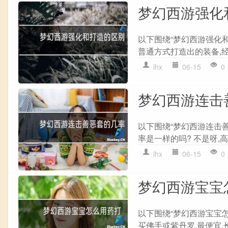
梦幻西游强化
以下围绕“梦幻西游强化
普通方式打造出的装备,经
lhx
06-15
0
梦幻西游连击
以下围绕“梦幻西游连击
率是一样的吗? 不是呀,高
lhx
06-15
0
梦幻西游宝宝
以下围绕“梦幻西游宝宝
买佛手或紫丹罗,最便宜,长