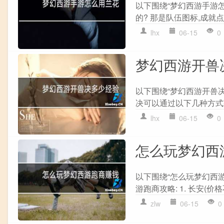
以下围绕“梦幻西游手游
的? 那是队伍图标,成就点
lhx
06-15
0
梦幻西游开兽
以下围绕“梦幻西游开兽
决可以通过以下几种方式获得
lhx
06-15
0
怎么玩梦幻西
以下围绕“怎么玩梦幻西
游跑商攻略: 1. 长安(价格
zlw
06-15
0