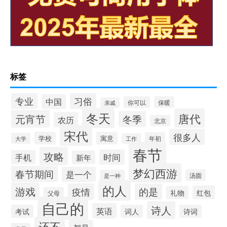
标签
习俗
专业
中国
你可以
保暖
亲戚
冬天
唐代
元宵节
冬季
农历
北京
宋代
很多人
学校
寓意
年初
大学
工作
春节
攻略
时间
手机
新年
梦幻西游
春节期间
是一个
汤圆
是一种
的人
游戏
疫情
的是
红包
礼物
父母
自己的
诗人
英语
考试
词人
诗词
还不