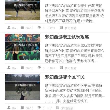
以下围绕“梦幻西游化石哪个好洗”主题
解决网友的困惑 梦幻西游高法波点化石
怎么吸? 在梦幻西游里想获得点化石,绝
对是离不开吸附石的,用1个吸附...
lhx
06-13
0
269
梦幻西游
梦幻西游老王试玩攻略
以下围绕“梦幻西游老王试玩攻略”主题
解决网友的困惑 梦幻西游老王直播怎么
看不了?是不是不播了? 可以啊,昨天我
还看你可以加他群,每天都有直播...
lhx
06-13
0
897
梦幻西游
梦幻西游哪个区平民
以下围绕“梦幻西游哪个区平民”主题解
决网友的困惑 梦幻西游,哪个区平民玩
家多,哪个区人多多的排队,我是平民我...
。。。 摁。力盘丝最省钱了。...
lhx
06-13
0
7
梦幻西游