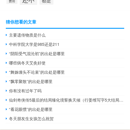
都是
费用
猜你想看的文章
主要遗传物质是什么
中科学院大学是985还是211
“阴阳受气混沦初”的出处是哪里
哪些病冬天艾灸好使
“舞姝缠头不论束”的出处是哪里
“飘零聚散”的出处是哪里
你有没有过年了吗
仙剑奇侠传5最后的结局臻化境誓换天倾（行姜维写字5大结局动画图解）
“看花眼惯”的出处是哪里
冬天朋友生女孩怎么祝贺