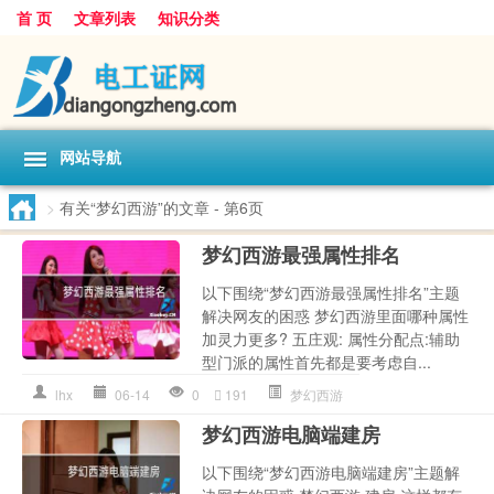
首 页
文章列表
知识分类
网站导航
>
有关“梦幻西游”的文章
- 第6页
梦幻西游最强属性排名
以下围绕“梦幻西游最强属性排名”主题
解决网友的困惑 梦幻西游里面哪种属性
加灵力更多? 五庄观: 属性分配点:辅助
型门派的属性首先都是要考虑自...
lhx
06-14
0
191
梦幻西游
梦幻西游电脑端建房
以下围绕“梦幻西游电脑端建房”主题解