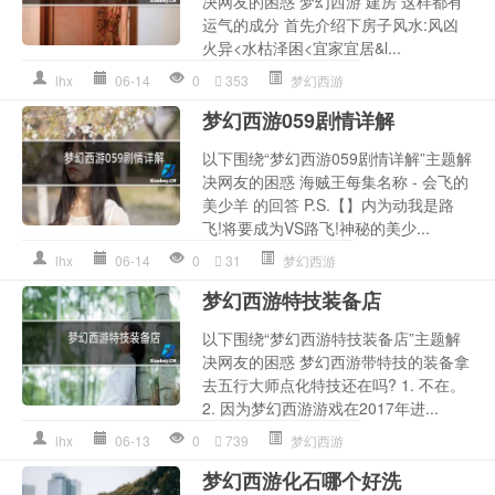
决网友的困惑 梦幻西游 建房 这样都有
运气的成分 首先介绍下房子风水:风凶
火异<水枯泽困<宜家宜居&l...
lhx
06-14
0
353
梦幻西游
梦幻西游059剧情详解
以下围绕“梦幻西游059剧情详解”主题解
决网友的困惑 海贼王每集名称 - 会飞的
美少羊 的回答 P.S.【】内为动我是路
飞!将要成为VS路飞!神秘的美少...
lhx
06-14
0
31
梦幻西游
梦幻西游特技装备店
以下围绕“梦幻西游特技装备店”主题解
决网友的困惑 梦幻西游带特技的装备拿
去五行大师点化特技还在吗? 1. 不在。
2. 因为梦幻西游游戏在2017年进...
lhx
06-13
0
739
梦幻西游
梦幻西游化石哪个好洗