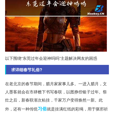
以下围绕“东莞过年会迎神吗吗”主题解决网友的困惑
求详细春节礼俗?
在老北京的春节期间，腊月家家事儿多。一进入腊月，文
人墨客就会在市肆檐下书写春联，以图挣些银子过年。祭
灶之后，新春联渐次粘挂，千家万户变得焕然一新。此
习俗
外，还有一种传统
就是挂满红纸的彩绳，用于驱邪祈