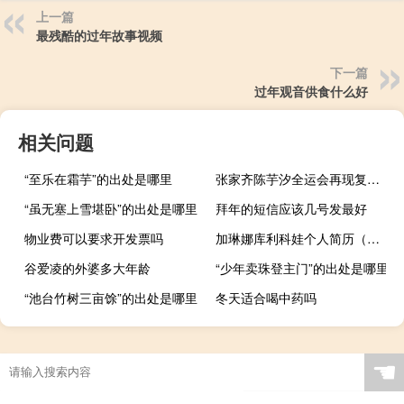
上一篇
最残酷的过年故事视频
下一篇
过年观音供食什么好
相关问题
“至乐在霜芋”的出处是哪里
张家齐陈芋汐全运会再现复制粘贴 奇袭组合太有默契了
“虽无塞上雪堪卧”的出处是哪里
拜年的短信应该几号发最好
物业费可以要求开发票吗
加琳娜库利科娃个人简历（加琳卡莲）
谷爱凌的外婆多大年龄
“少年卖珠登主门”的出处是哪里
“池台竹树三亩馀”的出处是哪里
冬天适合喝中药吗
☚