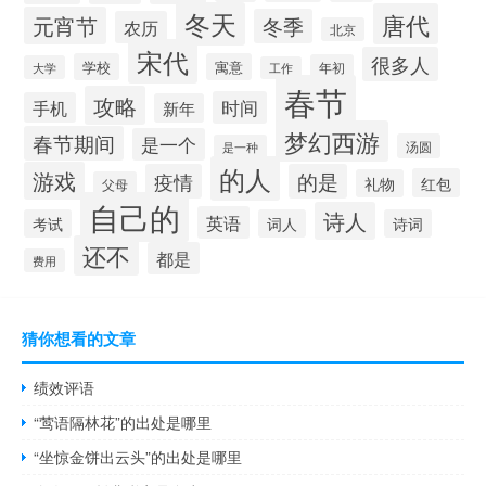
冬天
唐代
元宵节
冬季
农历
北京
宋代
很多人
学校
寓意
年初
大学
工作
春节
攻略
时间
手机
新年
梦幻西游
春节期间
是一个
汤圆
是一种
的人
游戏
疫情
的是
红包
礼物
父母
自己的
诗人
英语
考试
词人
诗词
还不
都是
费用
猜你想看的文章
绩效评语
“莺语隔林花”的出处是哪里
“坐惊金饼出云头”的出处是哪里