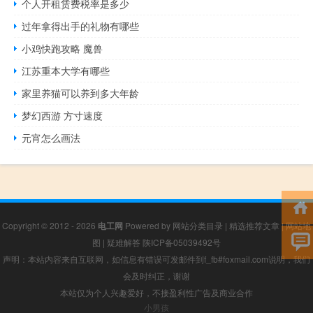
个人开租赁费税率是多少
过年拿得出手的礼物有哪些
小鸡快跑攻略 魔兽
江苏重本大学有哪些
家里养猫可以养到多大年龄
梦幻西游 方寸速度
元宵怎么画法
Copyright © 2012 - 2026
电工网
Powered by
网站分类目录
|
精选推荐文章
|
网站地
图
|
疑难解答
陕ICP备05039492号
声明：本站内容来自互联网，如信息有错误可发邮件到f_fb#foxmail.com说明，我们
会及时纠正，谢谢
本站仅为个人兴趣爱好，不接盈利性广告及商业合作
小男孩