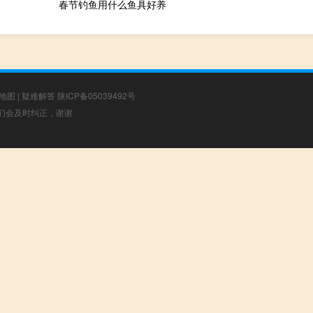
春节钓鱼用什么鱼具好养
地图
|
疑难解答
陕ICP备05039492号
，我们会及时纠正，谢谢