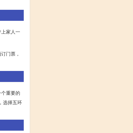
带上家人一
预订门票，
一个重要的
，选择五环