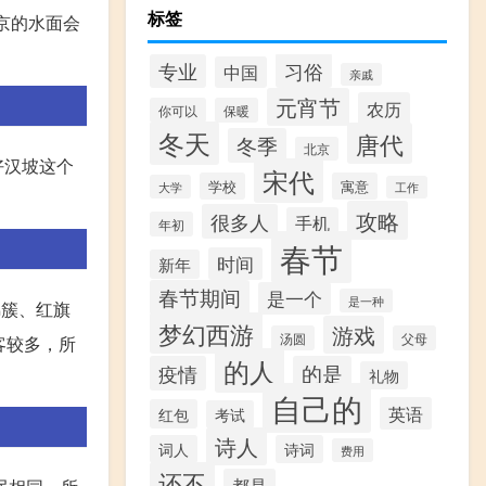
标签
京的水面会
习俗
专业
中国
亲戚
元宵节
农历
你可以
保暖
冬天
唐代
冬季
北京
好汉坡这个
宋代
学校
寓意
大学
工作
攻略
很多人
手机
年初
春节
时间
新年
春节期间
是一个
是一种
锦簇、红旗
梦幻西游
游戏
汤圆
父母
客较多，所
的人
疫情
的是
礼物
自己的
英语
红包
考试
诗人
词人
诗词
费用
还不
都是