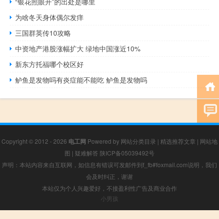
“银花照眼开”的出处是哪里
为啥冬天身体偶尔发痒
三国群英传10攻略
中资地产港股涨幅扩大 绿地中国涨近10%
新东方托福哪个校区好
鲈鱼是发物吗有炎症能不能吃 鲈鱼是发物吗
Copyright © 2012 - 2026
电工网
Powered by
网站分类目录
|
精选推荐文章
|
网站地
图
|
疑难解答
陕ICP备05039492号
声明：本站内容来自互联网，如信息有错误可发邮件到f_fb#foxmail.com说明，我们
会及时纠正，谢谢
本站仅为个人兴趣爱好，不接盈利性广告及商业合作
小男孩