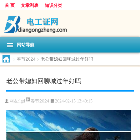
首 页
文章列表
知识分类
网站导航
>
春节2024
>
老公带媳妇回聊城过年好吗
老公带媳妇回聊城过年好吗
春节2024
网友:
lgd
2024-02-15 13:40:15