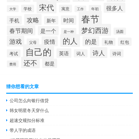
宋代
很多人
学校
寓意
年初
大学
工作
春节
攻略
时间
手机
新年
梦幻西游
春节期间
是一个
汤圆
是一种
的人
游戏
疫情
的是
红包
礼物
父母
自己的
诗人
英语
考试
词人
诗词
还不
都是
费用
猜你想看的文章
公司怎么向银行借贷
韩女明星冬天穿什么
超速交规扣分标准
带人字的成语