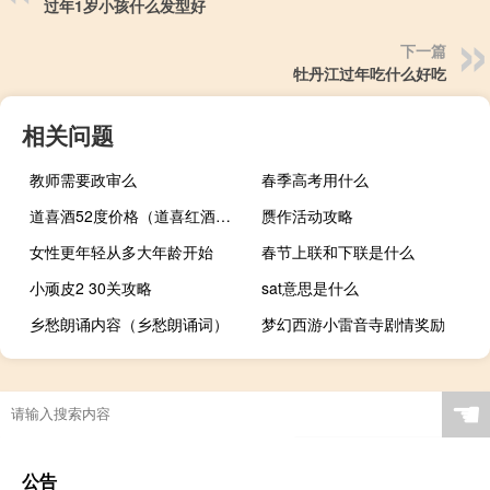
过年1岁小孩什么发型好
下一篇
牡丹江过年吃什么好吃
相关问题
教师需要政审么
春季高考用什么
道喜酒52度价格（道喜红酒网）
赝作活动攻略
女性更年轻从多大年龄开始
春节上联和下联是什么
小顽皮2 30关攻略
sat意思是什么
乡愁朗诵内容（乡愁朗诵词）
梦幻西游小雷音寺剧情奖励
☚
公告