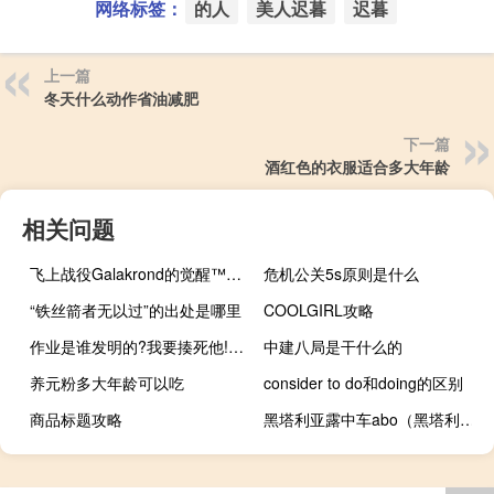
网络标签：
的人
美人迟暮
迟暮
上一篇
冬天什么动作省油减肥
下一篇
酒红色的衣服适合多大年龄
相关问题
飞上战役Galakrond的觉醒™的炉石®的即将开始的 独奏冒险
危机公关5s原则是什么
“铁丝箭者无以过”的出处是哪里
COOLGIRL攻略
作业是谁发明的?我要揍死他!!! 视频（作业是谁发明的）
中建八局是干什么的
养元粉多大年龄可以吃
consider to do和doing的区别
商品标题攻略
黑塔利亚露中车abo（黑塔利亚露中r18）