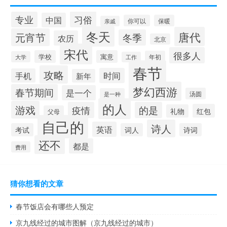
习俗
专业
中国
你可以
保暖
亲戚
冬天
唐代
元宵节
冬季
农历
北京
宋代
很多人
学校
寓意
年初
大学
工作
春节
攻略
时间
手机
新年
梦幻西游
春节期间
是一个
汤圆
是一种
的人
游戏
疫情
的是
红包
礼物
父母
自己的
诗人
英语
考试
词人
诗词
还不
都是
费用
猜你想看的文章
春节饭店会有哪些人预定
京九线经过的城市图解（京九线经过的城市）