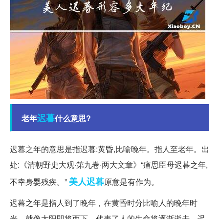
迟暮
老年
什么意思?
迟暮之年的意思是指迟暮:黄昏,比喻晚年。指人至老年。出
处:《清朝野史大观·第九卷·两大文章》“痛思臣母迟暮之年,
美人迟暮
不幸身婴残疾。”
原意是有作为。
迟暮之年是指人到了晚年，在黄昏时分比喻人的晚年时
光。就像太阳即将西下，代表了人的生命将逐渐逝去。迟