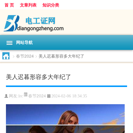
首 页
文章列表
知识分类
网站导航
>
春节2024
>
美人迟暮形容多大年纪了
美人迟暮形容多大年纪了
春节2024
网友:
lrc
2024-02-06 18:34:35