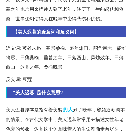
暮之年也常用来描述人到了老年，经历了一生的起伏和沧
桑，世事变幻使得人在晚年中变得悲伤和忧伤。
【美人迟暮的近意词和反义词】
近义词: 英雄末路、暮景桑榆、盛年难再、韶华易老、韶华
将尽、日薄桑榆、垂暮之年、日落西山、风烛残年、日薄
西山、迟暮之年、桑榆晚景
反义词: 豆蔻
“美人迟暮”是什么意思?
的人
美人迟暮原本是指有着美貌
到了晚年，容颜逐渐凋零
的情景。在古代文学中，美人迟暮常常用来描述女性年老
色衰的形象。迟暮这个词意味着人的生命渐渐走向尽头，