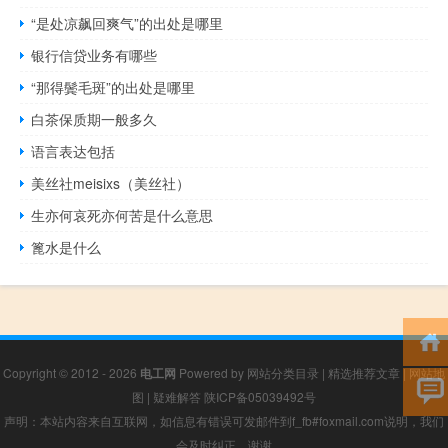
“是处凉飙回爽气”的出处是哪里
银行信贷业务有哪些
“那得鬓毛斑”的出处是哪里
白茶保质期一般多久
语言表达包括
美丝社meisixs（美丝社）
生亦何哀死亦何苦是什么意思
篦水是什么
Copyright © 2012 - 2026
电工网
Powered by
网站分类目录
|
精选推荐文章
|
网站地
图
|
疑难解答
陕ICP备05039492号
声明：本站内容来自互联网，如信息有错误可发邮件到f_fb#foxmail.com说明，我们
会及时纠正，谢谢