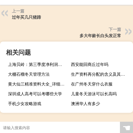
上一篇
过年买几只猪蹄
下一篇
多大年龄长白头发正常
相关问题
上海贝岭：第三季度净利润亏损6734.28万元
西安能回商丘过年吗
大棚石榴冬天管理方法
生产资料再分配的含义及其作用
黄大仙三精准资料大全_详细解答解释落实_V88.92.91
在广州冬天穿什么衣服
深圳成人高考可以考哪些大学
儿童冬天游泳可以长高吗
手机少女攻略游戏
澳洲华人有多少
☚