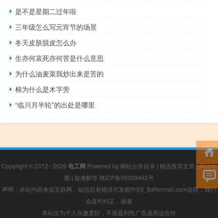
是不是星期二过年啦
三年级怎么写元宵节的场景
冬天皮肤脱皮怎么办
生亦何哀死亦何苦是什么意思
为什么油麦菜我炒出来是苦的
棉为什么是木字旁
“临川月半轮”的出处是哪里
Copyright © 2012 - 2026
电工网
Powered by
网站分类目录
|
精选推荐文章
|
网站地
图
|
疑难解答
陕ICP备05039492号
声明：本站内容来自互联网，如信息有错误可发邮件到f_fb#foxmail.com说明，我们
会及时纠正，谢谢
本站仅为个人兴趣爱好，不接盈利性广告及商业合作