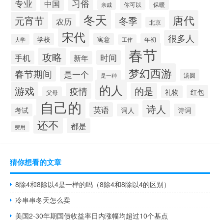
习俗
专业
中国
你可以
保暖
亲戚
冬天
唐代
元宵节
冬季
农历
北京
宋代
很多人
学校
寓意
年初
大学
工作
春节
攻略
时间
手机
新年
梦幻西游
春节期间
是一个
汤圆
是一种
的人
游戏
疫情
的是
红包
礼物
父母
自己的
诗人
英语
考试
词人
诗词
还不
都是
费用
猜你想看的文章
8除4和8除以4是一样的吗（8除4和8除以4的区别）
冷串串冬天怎么卖
美国2-30年期国债收益率日内涨幅均超过10个基点