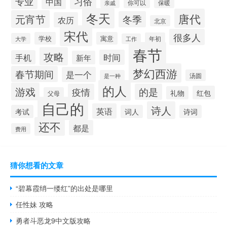
习俗
专业
中国
你可以
保暖
亲戚
冬天
唐代
元宵节
冬季
农历
北京
宋代
很多人
学校
寓意
年初
大学
工作
春节
攻略
时间
手机
新年
梦幻西游
春节期间
是一个
汤圆
是一种
的人
游戏
疫情
的是
红包
礼物
父母
自己的
诗人
英语
考试
词人
诗词
还不
都是
费用
猜你想看的文章
“碧幕霞绡一缕红”的出处是哪里
任性妹 攻略
勇者斗恶龙9中文版攻略