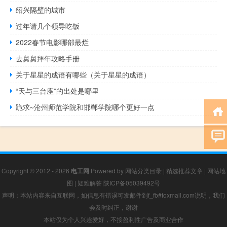
绍兴隔壁的城市
过年请几个领导吃饭
2022春节电影哪部最烂
去舅舅拜年攻略手册
关于星星的成语有哪些（关于星星的成语）
“天与三台座”的出处是哪里
跪求~沧州师范学院和邯郸学院哪个更好一点
Copyright © 2012 - 2026
电工网
Powered by
网站分类目录
|
精选推荐文章
|
网站地
图
|
疑难解答
陕ICP备05039492号
声明：本站内容来自互联网，如信息有错误可发邮件到f_fb#foxmail.com说明，我们
会及时纠正，谢谢
本站仅为个人兴趣爱好，不接盈利性广告及商业合作