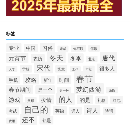
标签
习俗
专业
中国
你可以
保暖
亲戚
冬天
唐代
元宵节
冬季
农历
北京
宋代
很多人
学校
寓意
年初
大学
工作
春节
攻略
时间
手机
新年
梦幻西游
春节期间
是一个
汤圆
是一种
的人
游戏
疫情
的是
红包
礼物
父母
自己的
诗人
英语
考试
词人
诗词
还不
都是
费用