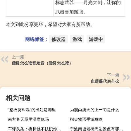
标志武器——月光大剑，让你的
武器更加耀眼。
本文到此分享完毕，希望对大家有所帮助。
网络标签：
修改器
游戏
游戏中
上一篇
儒艮怎么读音发音（儒艮怎么读）
下一篇
血蔷薇代表什么
相关问题
“怒石厉即温”的出处是哪里
为霞尚满天的上一句是什么
南方冬天屋里温度低吗
指尖物语手游攻略
车评头条：换标就不认识你了抢先试驾捷达VS5
宁波南塘老街周边景点有哪些好玩的（宁波南塘老街夜市）