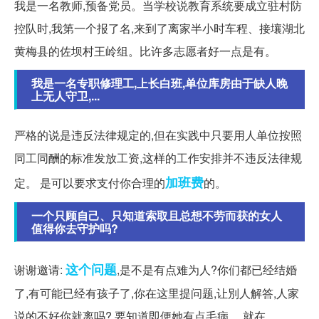
我是一名教师,预备党员。当学校说教育系统要成立驻村防
控队时,我第一个报了名,来到了离家半小时车程、接壤湖北
黄梅县的佐坝村王岭组。比许多志愿者好一点是有。
我是一名专职修理工,上长白班,单位库房由于缺人晚
上无人守卫,...
严格的说是违反法律规定的,但在实践中只要用人单位按照
同工同酬的标准发放工资,这样的工作安排并不违反法律规
加班费
定。 是可以要求支付你合理的
的。
一个只顾自己、只知道索取且总想不劳而获的女人
值得你去守护吗?
这个问题
谢谢邀请:
,是不是有点难为人?你们都已经结婚
了,有可能已经有孩子了,你在这里提问题,让別人解答,人家
说的不好你就离吗? 要知道即便她有点毛病,... 就在。