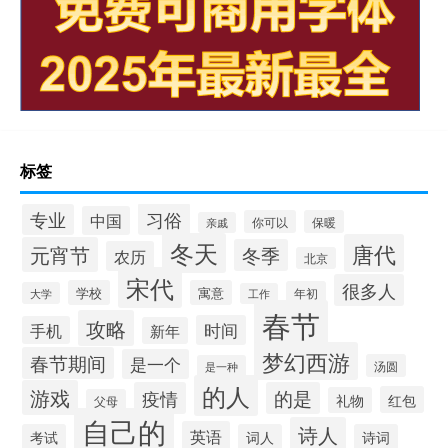
标签
习俗
专业
中国
你可以
保暖
亲戚
冬天
唐代
元宵节
冬季
农历
北京
宋代
很多人
学校
寓意
年初
大学
工作
春节
攻略
时间
手机
新年
梦幻西游
春节期间
是一个
汤圆
是一种
的人
游戏
疫情
的是
红包
礼物
父母
自己的
诗人
英语
考试
词人
诗词