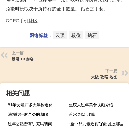
免疫时长取决于所持有的金币数量。 钻石之手装。
CCPO手机社区
网络标签：
云顶
段位
钻石
上一篇
暴君0.3攻略
下一篇
大阪 攻略 地图
相关问题
81年女老师多大年龄退休
重庆人过年美食视频介绍
法院报告财产令的期限
首尔 泡汤 攻略
过年交话费有讲究吗请问
“坐中邻几素近视”的出处是哪里