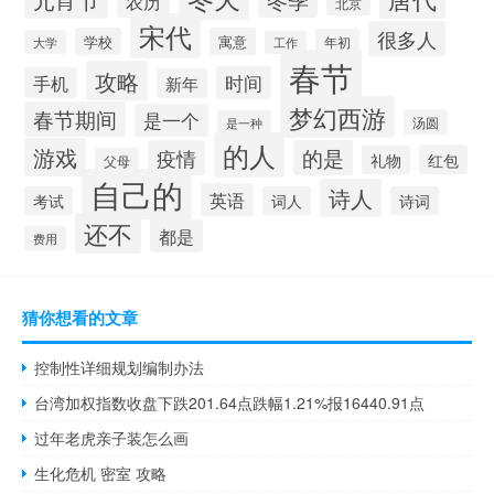
农历
北京
宋代
很多人
学校
寓意
年初
大学
工作
春节
攻略
时间
手机
新年
梦幻西游
春节期间
是一个
汤圆
是一种
的人
游戏
疫情
的是
红包
礼物
父母
自己的
诗人
英语
考试
词人
诗词
还不
都是
费用
猜你想看的文章
控制性详细规划编制办法
台湾加权指数收盘下跌201.64点跌幅1.21%报16440.91点
过年老虎亲子装怎么画
生化危机 密室 攻略