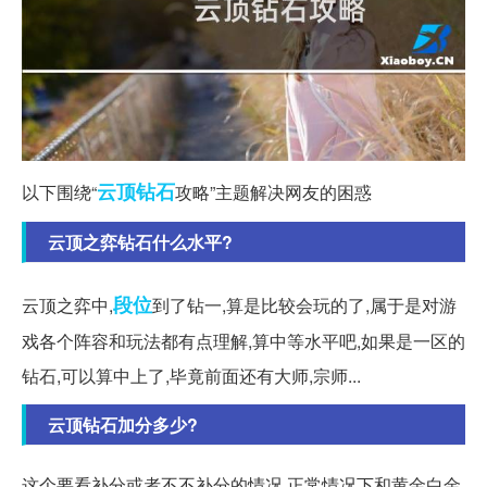
云顶
钻石
以下围绕“
攻略”主题解决网友的困惑
云顶之弈钻石什么水平?
段位
云顶之弈中,
到了钻一,算是比较会玩的了,属于是对游
戏各个阵容和玩法都有点理解,算中等水平吧,如果是一区的
钻石,可以算中上了,毕竟前面还有大师,宗师...
云顶钻石加分多少?
这个要看补分或者不不补分的情况,正常情况下和黄金白金