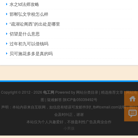
水之td法师攻略
邯郸弘文学校怎么样
“疏湖讼阁西”的出处是哪里
切望是什么意思
过年初九可以借钱吗
贝可施花多多是真的吗
Copyright © 2012 - 2026
电工网
Powered by
网站分类目录
|
精选推荐文章
|
网站地
图
|
疑难解答
陕ICP备05039492号
声明：本站内容来自互联网，如信息有错误可发邮件到f_fb#foxmail.com说明，我们
会及时纠正，谢谢
本站仅为个人兴趣爱好，不接盈利性广告及商业合作
小男孩