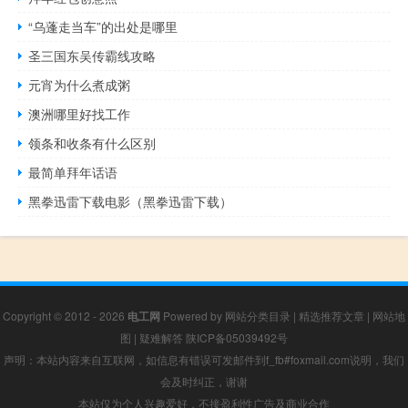
“乌蓬走当车”的出处是哪里
圣三国东吴传霸线攻略
元宵为什么煮成粥
澳洲哪里好找工作
领条和收条有什么区别
最简单拜年话语
黑拳迅雷下载电影（黑拳迅雷下载）
Copyright © 2012 - 2026
电工网
Powered by
网站分类目录
|
精选推荐文章
|
网站地
图
|
疑难解答
陕ICP备05039492号
声明：本站内容来自互联网，如信息有错误可发邮件到f_fb#foxmail.com说明，我们
会及时纠正，谢谢
本站仅为个人兴趣爱好，不接盈利性广告及商业合作