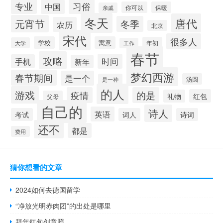
习俗
专业
中国
你可以
保暖
亲戚
冬天
唐代
元宵节
冬季
农历
北京
宋代
很多人
学校
寓意
年初
大学
工作
春节
攻略
时间
手机
新年
梦幻西游
春节期间
是一个
汤圆
是一种
的人
游戏
疫情
的是
红包
礼物
父母
自己的
诗人
英语
考试
词人
诗词
还不
都是
费用
猜你想看的文章
2024如何去德国留学
“净放光明赤肉团”的出处是哪里
拜年红包创意照