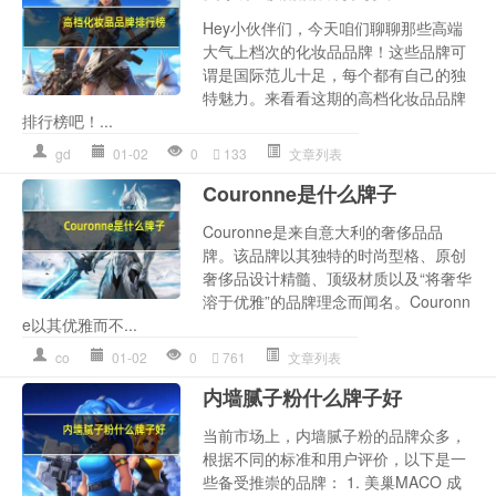
Hey小伙伴们，今天咱们聊聊那些高端
大气上档次的化妆品品牌！这些品牌可
谓是国际范儿十足，每个都有自己的独
特魅力。来看看这期的高档化妆品品牌
排行榜吧！...
gd
01-02
0
133
文章列表
Couronne是什么牌子
Couronne是来自意大利的奢侈品品
牌。该品牌以其独特的时尚型格、原创
奢侈品设计精髓、顶级材质以及“将奢华
溶于优雅”的品牌理念而闻名。Couronn
e以其优雅而不...
co
01-02
0
761
文章列表
内墙腻子粉什么牌子好
当前市场上，内墙腻子粉的品牌众多，
根据不同的标准和用户评价，以下是一
些备受推崇的品牌： 1. 美巢MACO 成