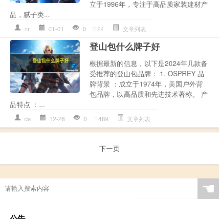
立于1996年，专注于高品质家装建材产
品，腻子类...
nr
01-01
0
24
文章列表
登山包什么牌子好
根据最新的信息，以下是2024年几款备
受推荐的登山包品牌： 1. OSPREY 品
牌背景 ：成立于1974年，美国户外背
包品牌，以高品质和先进技术著称。 产
品特点 ：...
ds
12-26
0
489
文章列表
下一页
☚
公告