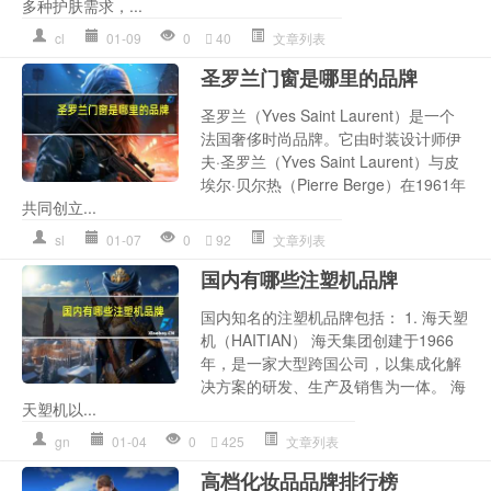
多种护肤需求，...
cl
01-09
0
40
文章列表
圣罗兰门窗是哪里的品牌
圣罗兰（Yves Saint Laurent）是一个
法国奢侈时尚品牌。它由时装设计师伊
夫·圣罗兰（Yves Saint Laurent）与皮
埃尔·贝尔热（Pierre Berge）在1961年
共同创立...
sl
01-07
0
92
文章列表
国内有哪些注塑机品牌
国内知名的注塑机品牌包括： 1. 海天塑
机（HAITIAN） 海天集团创建于1966
年，是一家大型跨国公司，以集成化解
决方案的研发、生产及销售为一体。 海
天塑机以...
gn
01-04
0
425
文章列表
高档化妆品品牌排行榜