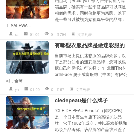
始祖鸟（Arcteryx）作为户外装备的高
端品牌，确实有一些平替品牌可以满足
相似的需求，同时价格更为亲民。以下
是一些可以被视为始祖鸟平替的品牌：
1. SALEWA...
sz
01-09
0
794
文章列表
有哪些衣服品牌是做迷彩服的
当前市场上提供迷彩服的品牌众多，以
下是部分知名的迷彩服品牌，您可以根
据自己的需求进行选择： 1. 北面TheN
orthFace 属于威富服饰（中国）有限公
司，全球...
yn
01-09
0
97
文章列表
cledepeau是什么牌子
`CLE DE PEAU Beaute`（简称CPB）
是一个日本资生堂旗下的高端护肤品
牌，它于1982年成立，并以高端护肤和
彩妆产品著称。该品牌的产品线涵盖了