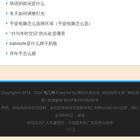
韩语的助词是什么
冬天如何调整灯光
手提电脑怎么选择区域（手提电脑怎么选）
“付与年时交旧”的出处是哪里
babisafe是什么牌子奶瓶
拜年手怎么握
Copyright © 2012 - 2026
电工网
Powered by
网站分类目录
|
精选推荐文章
|
网站地
图
|
疑难解答
陕ICP备05039492号
声明：本站内容来自互联网，如信息有错误可发邮件到f_fb#foxmail.com说明，我们
会及时纠正，谢谢
本站仅为个人兴趣爱好，不接盈利性广告及商业合作
小男孩