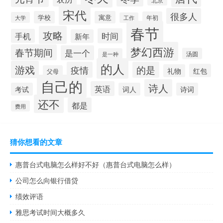
北京
宋代
很多人
学校
寓意
年初
大学
工作
春节
攻略
时间
手机
新年
梦幻西游
春节期间
是一个
汤圆
是一种
的人
游戏
疫情
的是
红包
礼物
父母
自己的
诗人
英语
考试
词人
诗词
还不
都是
费用
猜你想看的文章
惠普台式电脑怎么样好不好（惠普台式电脑怎么样）
公司怎么向银行借贷
绩效评语
雅思考试时间大概多久