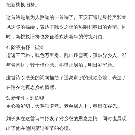
把新桃换旧符。
这首诗是最为人熟知的一首诗了。王安石通过爆竹声和春
风送暖的描绘，表达了除夕之夜的热闹和春日的希望。同
时，新桃换旧符也象征着欢庆新年的传统习俗。
4. 除夜有怀 - 崔涂
迢递三巴路，羁危万里身。乱山残雪夜，孤烛异乡人。渐
与骨肉远，转于僮仆亲。那堪正飘泊，明日岁华新。
这首诗以凄美的词句描绘了远离家乡的孤独心境，表达了
在除夕之夜思乡的情感。
5. 新年作 - 刘长卿
乡心新岁切，天畔独潸然。老至居人下，春归在客先。
刘长卿在这首诗中抒发了对乡愁的思念之情，同时也展现
出了他在他国度过春节的心境。