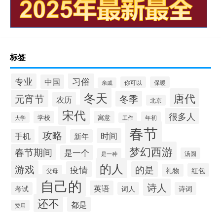
标签
习俗
专业
中国
你可以
保暖
亲戚
冬天
唐代
元宵节
冬季
农历
北京
宋代
很多人
学校
寓意
年初
大学
工作
春节
攻略
时间
手机
新年
梦幻西游
春节期间
是一个
汤圆
是一种
的人
游戏
疫情
的是
红包
礼物
父母
自己的
诗人
英语
考试
词人
诗词
还不
都是
费用