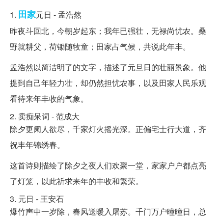
田家
1.
元日 - 孟浩然
昨夜斗回北，今朝岁起东；我年已强壮，无禄尚忧农。桑
野就耕父，荷锄随牧童；田家占气候，共说此年丰。
孟浩然以简洁明了的文字，描述了元旦日的壮丽景象。他
提到自己年轻力壮，却仍然担忧农事，以及田家人民乐观
看待来年丰收的气象。
2. 卖痴呆词 - 范成大
除夕更阑人欲尽，千家灯火摇光深。正偏宅士行大道，齐
祝丰年锦绣春。
这首诗则描绘了除夕之夜人们欢聚一堂，家家户户都点亮
了灯笼，以此祈求来年的丰收和繁荣。
3. 元日 - 王安石
爆竹声中一岁除，春风送暖入屠苏。千门万户曈曈日，总