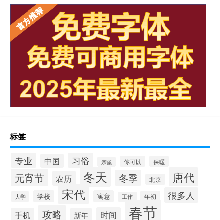
标签
习俗
专业
中国
你可以
保暖
亲戚
冬天
唐代
元宵节
冬季
农历
北京
宋代
很多人
学校
寓意
年初
大学
工作
春节
攻略
时间
手机
新年