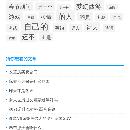
梦幻西游
春节期间
是一个
汤圆
是一种
的人
游戏
疫情
的是
红包
礼物
父母
自己的
诗人
英语
考试
词人
诗词
还不
都是
费用
猜你想看的文章
安置房买卖合同
鼠标不灵敏是什么原因
昨天才是冬天
女人去男朋友老家过年好吗
c67s是什么材料 高合金钢
新款V8途锐最强大的柴油德国SUV
春节那天会吃什么