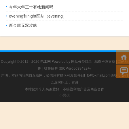
今年大年三十有啥新闻吗
evening和night区别（evening）
新金庸无双攻略
Copyright © 2012 - 2026
电工网
Powered by
网站分类目录
|
精选推荐文章
|
网站地
图
|
疑难解答
陕ICP备05039492号
声明：本站内容来自互联网，如信息有错误可发邮件到f_fb#foxmail.com说明，我们
会及时纠正，谢谢
本站仅为个人兴趣爱好，不接盈利性广告及商业合作
小男孩