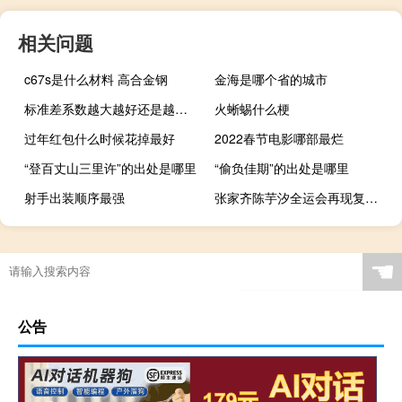
相关问题
c67s是什么材料 高合金钢
金海是哪个省的城市
标准差系数越大越好还是越小越好
火蜥蜴什么梗
过年红包什么时候花掉最好
2022春节电影哪部最烂
“登百丈山三里许”的出处是哪里
“偷负佳期”的出处是哪里
射手出装顺序最强
张家齐陈芋汐全运会再现复制粘贴 奇袭组合太有默契了
☚
公告