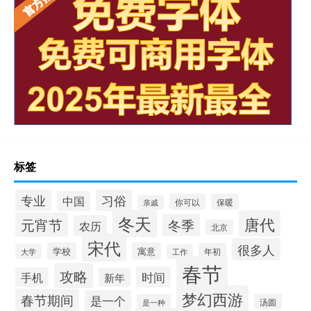
标签
习俗
专业
中国
你可以
保暖
亲戚
冬天
唐代
元宵节
冬季
农历
北京
宋代
很多人
学校
寓意
年初
大学
工作
春节
攻略
时间
手机
新年
梦幻西游
春节期间
是一个
汤圆
是一种