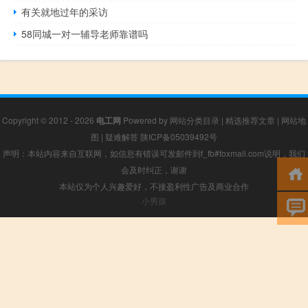
有关就地过年的采访
58同城一对一辅导老师靠谱吗
Copyright © 2012 - 2026
电工网
Powered by
网站分类目录
|
精选推荐文章
|
网站地
图
|
疑难解答
陕ICP备05039492号
声明：本站内容来自互联网，如信息有错误可发邮件到f_fb#foxmail.com说明，我们
会及时纠正，谢谢
本站仅为个人兴趣爱好，不接盈利性广告及商业合作
小男孩