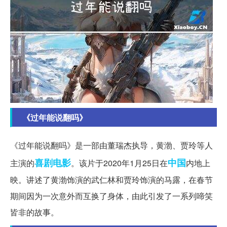
《过年能说翻吗》
《过年能说翻吗》是一部由董瑞杰执导，黄渤、贾玲等人
喜剧电影
中国
主演的
。该片于2020年1月25日在
内地上
映。讲述了黄渤饰演的武仁林和贾玲饰演的马露，在春节
期间因为一次意外而互换了身体，由此引发了一系列啼笑
皆非的故事。