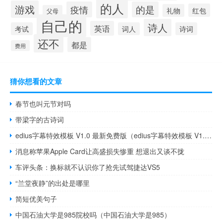
的人
游戏
疫情
的是
红包
礼物
父母
自己的
诗人
英语
考试
词人
诗词
还不
都是
费用
猜你想看的文章
春节也叫元节对吗
带梁字的古诗词
edius字幕特效模板 V1.0 最新免费版（edius字幕特效模板 V1.0 最新免费版功能简介）
消息称苹果Apple Card让高盛损失惨重 想退出又谈不拢
车评头条：换标就不认识你了抢先试驾捷达VS5
“兰堂夜静”的出处是哪里
简短优美句子
中国石油大学是985院校吗（中国石油大学是985）