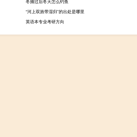
冬捕过后冬天怎么钓鱼
“河上双旌带湿归”的出处是哪里
英语本专业考研方向