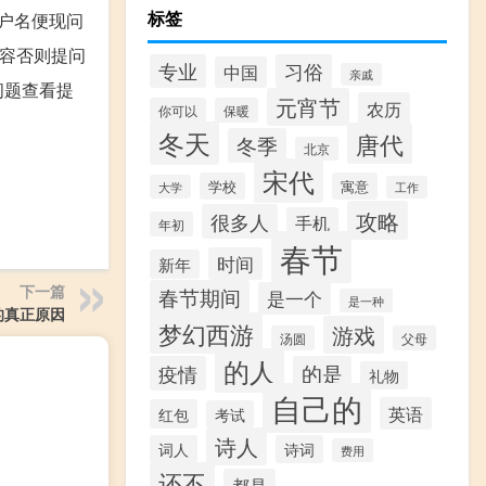
标签
户名便现问
内容否则提问
习俗
专业
中国
亲戚
问题查看提
元宵节
农历
你可以
保暖
冬天
唐代
冬季
北京
宋代
学校
寓意
大学
工作
攻略
很多人
手机
年初
春节
时间
新年
下一篇
春节期间
是一个
是一种
的真正原因
梦幻西游
游戏
汤圆
父母
的人
疫情
的是
礼物
自己的
英语
红包
考试
诗人
词人
诗词
费用
还不
都是