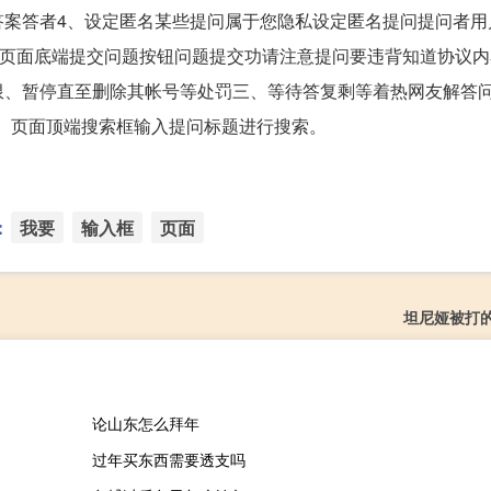
答案答者4、设定匿名某些提问属于您隐私设定匿名提问提问者用
击页面底端提交问题按钮问题提交功请注意提问要违背知道协议
权限、暂停直至删除其帐号等处罚三、等待答复剩等着热网友解答
3、页面顶端搜索框输入提问标题进行搜索。
：
我要
输入框
页面
坦尼娅被打
论山东怎么拜年
过年买东西需要透支吗