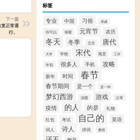
标签
下一篇
习俗
专业
中国
亲戚
口恢复正常通
元宵节
农历
行。 ​​​
你可以
保暖
冬天
唐代
冬季
北京
宋代
学校
寓意
大学
工作
攻略
很多人
手机
年初
春节
时间
新年
春节期间
是一个
是一种
梦幻西游
游戏
汤圆
父母
的人
疫情
的是
礼物
自己的
英语
红包
考试
诗人
词人
诗词
费用
还不
都是