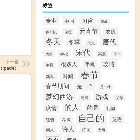
标签
习俗
专业
中国
亲戚
元宵节
农历
你可以
保暖
冬天
唐代
冬季
北京
宋代
学校
寓意
大学
工作
下一篇
攻略
很多人
手机
年初
（ipad4）
春节
时间
新年
春节期间
是一个
是一种
梦幻西游
游戏
汤圆
父母
的人
疫情
的是
礼物
自己的
英语
红包
考试
诗人
词人
诗词
费用
还不
都是