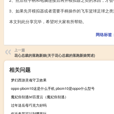
2、然后在手柄和电脑连接后再开模拟器之类的东西，才会
3、如果先开模拟器或者需要手柄操作的飞车篮球足球之类
本文到此分享完毕，希望对大家有所帮助。
网络标签
上一篇
花心总裁的落跑新娘(关于花心总裁的落跑新娘简述)
相关问题
梦幻西游灵魂守卫效果
oppo-pbcm10这是什么手机 pbcm10是oppo什么型号
魔妃你别逃txt百度云（魔妃你别逃）
过年送岳母巧克力好吗
临近春节可以到哪里玩