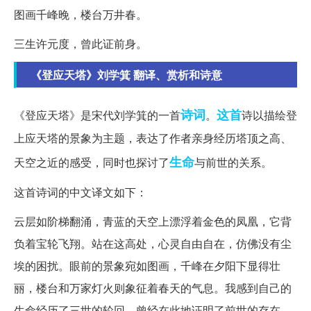
图画千峰晚，楼台万井春。
三生许元度，曾此证前身。
《登应天塔》刘学箕 翻译、赏析和诗意
诗词
这首
《登应天塔》是宋代刘学箕的一首
。
诗以描绘登
上应天塔的景象为主题，表达了作者亲身经历塔顶之高、
生命
天空之近的感受，同时也探讨了
与前世的关系。
这首诗词的中文译文如下：
云层如阶梯翻涌，青蓝的天空上漂浮着金色的凤凰，它背
负着宝轮飞翔。站在这高处，心灵自由自在，仿佛没有尘
埃的困扰。眼前的景象宛如图画，千峰在夕阳下显得壮
丽，楼台和万家灯火则象征着春天的气息。我感到自己的
生命经历了三世的轮回，曾经在此地证明了前世的存在。