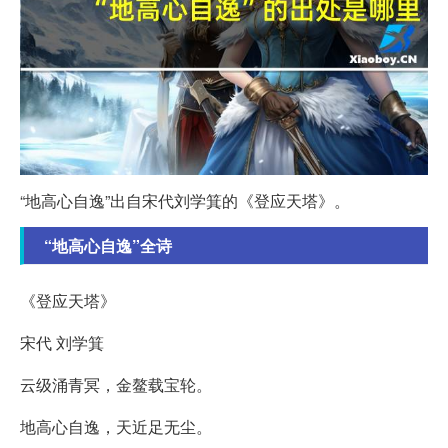
“地高心自逸”出自宋代刘学箕的《登应天塔》。
“地高心自逸”全诗
《登应天塔》
宋代 刘学箕
云级涌青冥，金鳌载宝轮。
地高心自逸，天近足无尘。