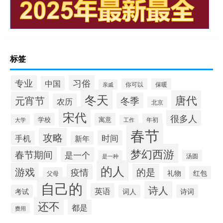
标签
习俗
专业
中国
你可以
保暖
亲戚
冬天
唐代
元宵节
冬季
农历
北京
宋代
很多人
学校
寓意
年初
大学
工作
春节
攻略
时间
手机
新年
梦幻西游
春节期间
是一个
汤圆
是一种
的人
游戏
疫情
的是
红包
礼物
父母
自己的
诗人
英语
考试
词人
诗词
还不
都是
费用