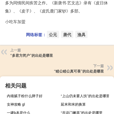
多为同情民间疾苦之作。《新唐书
·艺文志》录有《皮日休
集》、《皮子》、《皮氏鹿门家钞》多部。
小吃车加盟
网络标签：
公元
唐代
渔具
上一篇
“多君方闭户”的出处是哪里
下一篇
“睦公睦公真可畏”的出处是哪里
相关问题
内墙腻子粉什么牌子好
“上山仍未要人扶”的出处是哪里
女神攻略 gl
延米和米的换算
一建b本是什么
“共说门阑喜”的出处是哪里