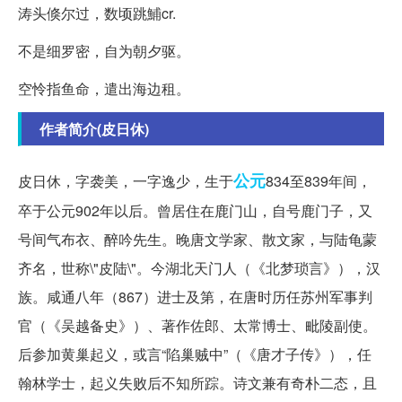
涛头倏尔过，数顷跳鯆cr.
不是细罗密，自为朝夕驱。
空怜指鱼命，遣出海边租。
作者简介(皮日休)
公元
皮日休，字袭美，一字逸少，生于
834至839年间，
卒于公元902年以后。曾居住在鹿门山，自号鹿门子，又
号间气布衣、醉吟先生。晚唐文学家、散文家，与陆龟蒙
齐名，世称\"皮陆\"。今湖北天门人（《北梦琐言》），汉
族。咸通八年（867）进士及第，在唐时历任苏州军事判
官（《吴越备史》）、著作佐郎、太常博士、毗陵副使。
后参加黄巢起义，或言“陷巢贼中”（《唐才子传》），任
翰林学士，起义失败后不知所踪。诗文兼有奇朴二态，且