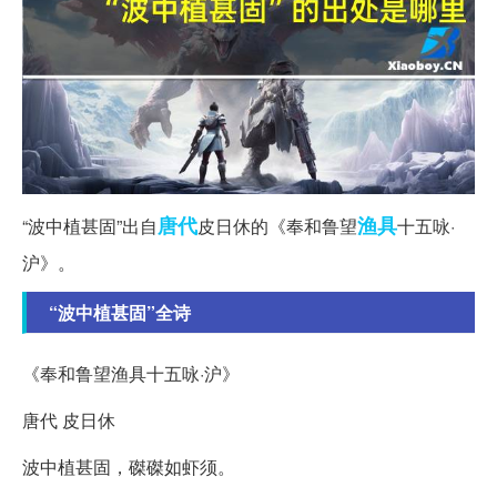
唐代
渔具
“波中植甚固”出自
皮日休的《奉和鲁望
十五咏·
沪》。
“波中植甚固”全诗
《奉和鲁望渔具十五咏·沪》
唐代 皮日休
波中植甚固，磔磔如虾须。