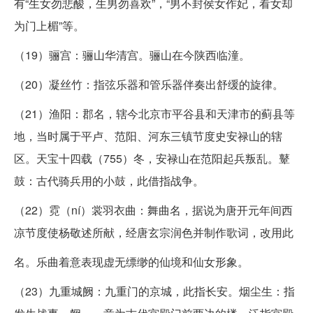
有“生女勿悲酸，生男勿喜欢”，“男不封侯女作妃，看女却
为门上楣”等。
（19）骊宫：骊山华清宫。骊山在今陕西临潼。
（20）凝丝竹：指弦乐器和管乐器伴奏出舒缓的旋律。
（21）渔阳：郡名，辖今北京市平谷县和天津市的蓟县等
地，当时属于平卢、范阳、河东三镇节度史安禄山的辖
区。天宝十四载（755）冬，安禄山在范阳起兵叛乱。鼙
鼓：古代骑兵用的小鼓，此借指战争。
（22）霓（ní）裳羽衣曲：舞曲名，据说为唐开元年间西
凉节度使杨敬述所献，经唐玄宗润色并制作歌词，改用此
名。乐曲着意表现虚无缥缈的仙境和仙女形象。
（23）九重城阙：九重门的京城，此指长安。烟尘生：指