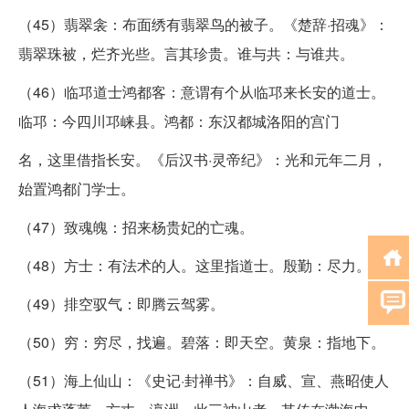
（45）翡翠衾：布面绣有翡翠鸟的被子。《楚辞·招魂》：
翡翠珠被，烂齐光些。言其珍贵。谁与共：与谁共。
（46）临邛道士鸿都客：意谓有个从临邛来长安的道士。
临邛：今四川邛崃县。鸿都：东汉都城洛阳的宫门
名，这里借指长安。《后汉书·灵帝纪》：光和元年二月，
始置鸿都门学士。
（47）致魂魄：招来杨贵妃的亡魂。
（48）方士：有法术的人。这里指道士。殷勤：尽力。
（49）排空驭气：即腾云驾雾。
（50）穷：穷尽，找遍。碧落：即天空。黄泉：指地下。
（51）海上仙山：《史记·封禅书》：自威、宣、燕昭使人