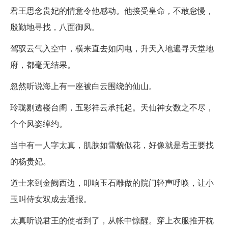
君王思念贵妃的情意令他感动。他接受皇命，不敢怠慢，
殷勤地寻找，八面御风。
驾驭云气入空中，横来直去如闪电，升天入地遍寻天堂地
府，都毫无结果。
忽然听说海上有一座被白云围绕的仙山。
玲珑剔透楼台阁，五彩祥云承托起。天仙神女数之不尽，
个个风姿绰约。
当中有一人字太真，肌肤如雪貌似花，好像就是君王要找
的杨贵妃。
道士来到金阙西边，叩响玉石雕做的院门轻声呼唤，让小
玉叫侍女双成去通报。
太真听说君王的使者到了，从帐中惊醒。穿上衣服推开枕