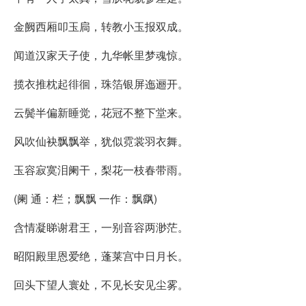
金阙西厢叩玉扃，转教小玉报双成。
闻道汉家天子使，九华帐里梦魂惊。
揽衣推枕起徘徊，珠箔银屏迤逦开。
云鬓半偏新睡觉，花冠不整下堂来。
风吹仙袂飘飘举，犹似霓裳羽衣舞。
玉容寂寞泪阑干，梨花一枝春带雨。
(阑 通：栏；飘飘 一作：飘飖)
含情凝睇谢君王，一别音容两渺茫。
昭阳殿里恩爱绝，蓬莱宫中日月长。
回头下望人寰处，不见长安见尘雾。