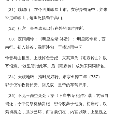
（31）峨嵋山：在今四川峨眉山市。玄宗奔蜀途中，并未
经过峨嵋山，这里泛指蜀中高山。
（32）行宫：皇帝离京出行在外的临时住所。
（33）夜雨闻铃：《明皇杂录·补遗》：“明皇既幸蜀，西
南行。初入斜谷，霖雨涉旬，于栈道雨中闻
铃音与山相应。上既悼念贵妃，采其声为《雨霖铃曲》以
寄恨焉。”这里暗指此事。后《雨霖铃》成为宋词词牌名。
（34）天旋地转：指时局好转。肃宗至德二年（757），
郭子仪军收复长安。回龙驭：皇帝的车驾归来。
（35）不见玉颜空死处：据《旧唐书·后妃传》载：玄宗自
蜀还，令中使祭奠杨贵妃，密令改葬于他所。初瘗时，以
紫褥裹之，肌肤已坏，而香囊仍在，内官以献，上皇视之