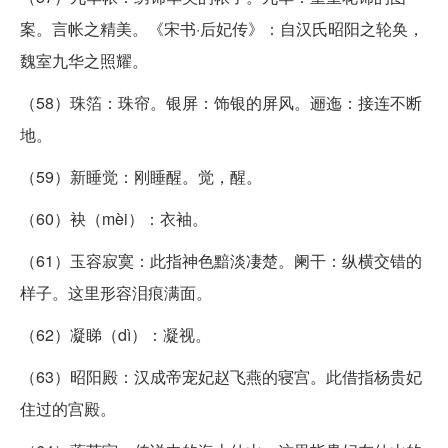
案。言帐之精美。《宋书·后妃传》：自汉氏昭阳之轮奂，
魏室九华之照耀。
（58）珠箔：珠帘。银屏：饰银的屏风。逦迤：接连不断
地。
（59）新睡觉：刚睡醒。觉，醒。
（60）袂（mèi）：衣袖。
（61）玉容寂寞：此指神色黯淡凄楚。阑干：纵横交错的
样子。这里形容泪痕满面。
（62）凝睇（dì）：凝视。
（63）昭阳殿：汉成帝宠妃赵飞燕的寝宫。此借指杨贵妃
住过的宫殿。