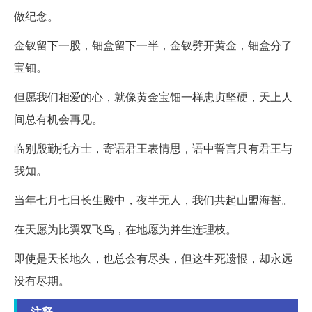
做纪念。
金钗留下一股，钿盒留下一半，金钗劈开黄金，钿盒分了
宝钿。
但愿我们相爱的心，就像黄金宝钿一样忠贞坚硬，天上人
间总有机会再见。
临别殷勤托方士，寄语君王表情思，语中誓言只有君王与
我知。
当年七月七日长生殿中，夜半无人，我们共起山盟海誓。
在天愿为比翼双飞鸟，在地愿为并生连理枝。
即使是天长地久，也总会有尽头，但这生死遗恨，却永远
没有尽期。
注释