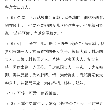
率宫女四万人。
（15）金屋：《汉武故事》记载，武帝幼时，他姑妈将他
抱在膝上，问他要不要她的女儿阿娇作妻子。他笑着回答
说：“若得阿娇，当以金屋藏之。”
（16）列土：分封土地。据《旧唐书·后妃传》等记载，杨
贵妃有姊三人，玄宗并封国夫人之号。长日大姨，封韩国
夫人。三姨，封虢国夫人。八姨，封秦国夫人。妃父玄
琰，累赠太尉、齐国公。母封凉国夫人。叔玄珪，为光禄
卿。再从兄铦，为鸿胪卿。锜，为侍御史，尚武惠妃女太
华公主。从祖兄国忠，为右丞相。姊妹，姐妹。
（17）可怜：可爱，值得羡慕。
（18）不重生男重生女：陈鸿《长恨歌传》云，当时民谣