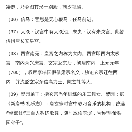
凄惋，乃令图其形于别殿，朝夕视焉。
（36）信马：意思是无心鞭马，任马前进。
（37）太液：汉宫中有太液池。未央：汉有未央宫。此皆
借指唐长安皇宫。
（38）西宫南苑：皇宫之内称为大内。西宫即西内太极
宫，南内为兴庆宫。玄宗返京后，初居南内。上元元年
（760），权宦李辅国假借肃宗名义，胁迫玄宗迁往西
内，并流贬玄宗亲信高力士、陈玄礼等人。
（39）梨园弟子：指玄宗当年训练的乐工舞女。梨园：据
《新唐书·礼乐志》：唐玄宗时宫中教习音乐的机构，曾选
\"坐部伎\"三百人教练歌舞，随时应诏表演，号称“皇帝梨
园弟子”。