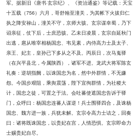
军。据新旧《唐书·玄宗纪》、《资治通鉴》等记载：天宝
十五载（756）六月，哥舒翰至潼关，为其帐下火拔归仁
执之降安禄山，潼关不守，京师大骇。玄宗谋幸蜀，乃下
诏亲征，仗下后，士庶恐骇。乙未日凌晨，玄宗自延秋门
出逃，扈从唯宰相杨国忠、韦见素，内侍高力士及太子、
亲王、妃主，皇孙已下多从之不及。丙辰日，次马嵬驿
（在兴平县北，今属陕西），诸军不进。龙武大将军陈玄
礼奏：逆胡指阙，以诛国忠为名，然中外群情，不无嫌
怨。今国步艰阻，乘舆震荡，陛下宜徇群情，为社稷大
计，国忠之徒，可置之于法。会吐蕃使遮国忠告诉于驿
门，众呼曰：杨国忠连蕃人谋逆！兵士围驿四合，及诛杨
国忠、魏方进一族，兵犹未解。玄宗令高力士诘之，回奏
曰：诸将既诛国忠，以贵妃在宫，人情恐惧。玄宗即命力
士赐贵妃自尽。