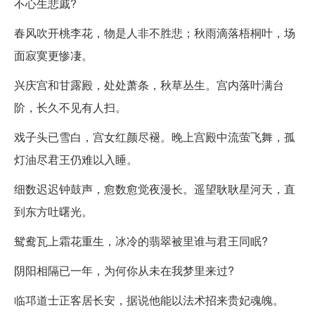
不心生悲戚?
春风吹开桃李花，物是人非不胜悲；秋雨滴落梧桐叶，场
面寂寞更惨凄。
兴庆宫和甘露殿，处处萧条，秋草丛生。宫内落叶满台
阶，长久不见有人扫。
戏子头已雪白，宫女红颜尽褪。晚上宫殿中流萤飞舞，孤
灯油尽君王仍难以入睡。
细数迟迟钟鼓声，愈数愈觉夜漫长。遥望耿耿星河天，直
到东方吐曙光。
鸳鸯瓦上霜花重生，冰冷的翡翠被里谁与君王同眠?
阴阳相隔已一年，为何你从未在我梦里来过?
临邛道士正客居长安，据说他能以法术招来贵妃魂魄。