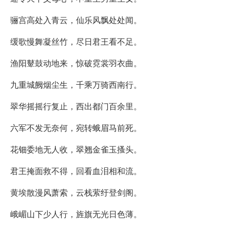
骊宫高处入青云，仙乐风飘处处闻。
缓歌慢舞凝丝竹，尽日君王看不足。
渔阳鼙鼓动地来，惊破霓裳羽衣曲。
九重城阙烟尘生，千乘万骑西南行。
翠华摇摇行复止，西出都门百余里。
六军不发无奈何，宛转蛾眉马前死。
花钿委地无人收，翠翘金雀玉搔头。
君王掩面救不得，回看血泪相和流。
黄埃散漫风萧索，云栈萦纡登剑阁。
峨嵋山下少人行，旌旗无光日色薄。