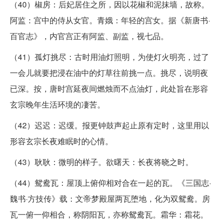
（40）椒房：后妃居住之所，因以花椒和泥抹墙，故称。
阿监：宫中的侍从女官。青娥：年轻的宫女。据《新唐书·
百官志》，内官宫正有阿监、副监，视七品。
（41）孤灯挑尽：古时用油灯照明，为使灯火明亮，过了
一会儿就要把浸在油中的灯草往前挑一点。挑尽，说明夜
已深。按，唐时宫延夜间燃烛而不点油灯，此处旨在形容
玄宗晚年生活环境的凄苦。
（42）迟迟：迟缓。报更钟鼓声起止原有定时，这里用以
形容玄宗长夜难眠时的心情。
（43）耿耿：微明的样子。欲曙天：长夜将晓之时。
（44）鸳鸯瓦：屋顶上俯仰相对合在一起的瓦。《三国志·
魏书·方技传》载：文帝梦殿屋两瓦堕地，化为双鸳鸯。房
瓦一俯一仰相合，称阴阳瓦，亦称鸳鸯瓦。霜华：霜花。