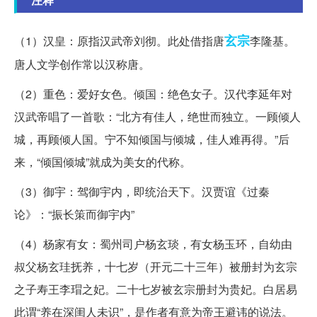
玄宗
（1）汉皇：原指汉武帝刘彻。此处借指唐
李隆基。
唐人文学创作常以汉称唐。
（2）重色：爱好女色。倾国：绝色女子。汉代李延年对
汉武帝唱了一首歌：“北方有佳人，绝世而独立。一顾倾人
城，再顾倾人国。宁不知倾国与倾城，佳人难再得。”后
来，“倾国倾城”就成为美女的代称。
（3）御宇：驾御宇内，即统治天下。汉贾谊《过秦
论》：“振长策而御宇内”
（4）杨家有女：蜀州司户杨玄琰，有女杨玉环，自幼由
叔父杨玄珪抚养，十七岁（开元二十三年）被册封为玄宗
之子寿王李瑁之妃。二十七岁被玄宗册封为贵妃。白居易
此谓“养在深闺人未识”，是作者有意为帝王避讳的说法。