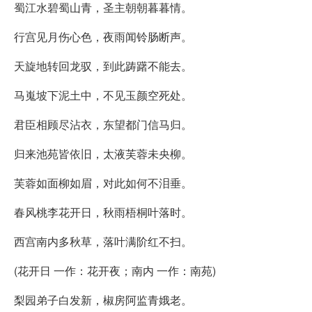
蜀江水碧蜀山青，圣主朝朝暮暮情。
行宫见月伤心色，夜雨闻铃肠断声。
天旋地转回龙驭，到此踌躇不能去。
马嵬坡下泥土中，不见玉颜空死处。
君臣相顾尽沾衣，东望都门信马归。
归来池苑皆依旧，太液芙蓉未央柳。
芙蓉如面柳如眉，对此如何不泪垂。
春风桃李花开日，秋雨梧桐叶落时。
西宫南内多秋草，落叶满阶红不扫。
(花开日 一作：花开夜；南内 一作：南苑)
梨园弟子白发新，椒房阿监青娥老。