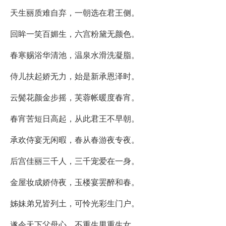
天生丽质难自弃，一朝选在君王侧。
回眸一笑百媚生，六宫粉黛无颜色。
春寒赐浴华清池，温泉水滑洗凝脂。
侍儿扶起娇无力，始是新承恩泽时。
云鬓花颜金步摇，芙蓉帐暖度春宵。
春宵苦短日高起，从此君王不早朝。
承欢侍宴无闲暇，春从春游夜专夜。
后宫佳丽三千人，三千宠爱在一身。
金屋妆成娇侍夜，玉楼宴罢醉和春。
姊妹弟兄皆列土，可怜光彩生门户。
遂令天下父母心，不重生男重生女。