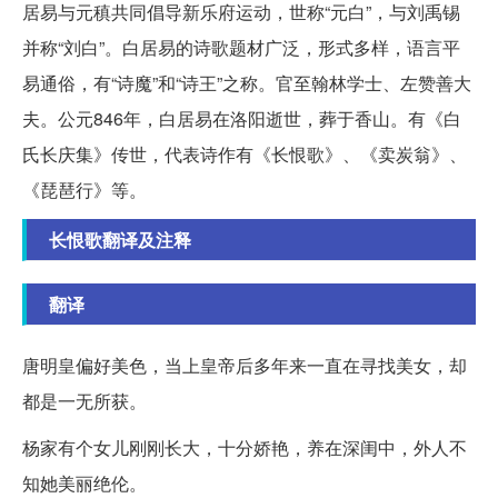
居易与元稹共同倡导新乐府运动，世称“元白”，与刘禹锡
并称“刘白”。白居易的诗歌题材广泛，形式多样，语言平
易通俗，有“诗魔”和“诗王”之称。官至翰林学士、左赞善大
夫。公元846年，白居易在洛阳逝世，葬于香山。有《白
氏长庆集》传世，代表诗作有《长恨歌》、《卖炭翁》、
《琵琶行》等。
长恨歌翻译及注释
翻译
唐明皇偏好美色，当上皇帝后多年来一直在寻找美女，却
都是一无所获。
杨家有个女儿刚刚长大，十分娇艳，养在深闺中，外人不
知她美丽绝伦。