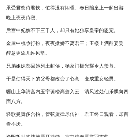
承受君欢侍君饮，忙得没有闲暇。春日陪皇上一起出游，
晚上夜夜侍寝。
后宫中妃嫔不下三千人，却只有她独享皇帝的恩宠。
金屋中梳妆打扮，夜夜撒娇不离君王；玉楼上酒酣宴罢，
醉意更添几许风韵。
兄弟姐妹都因她列土封侯，杨家门楣光耀令人羡慕。
于是使得天下的父母都改变了心意，变成重女轻男。
骊山上华清宫内玉宇琼楼高耸入云，清风过处仙乐飘向四
面八方。
轻歌曼舞多合拍，管弦旋律尽传神，君王终日观看，却百
看不厌。
渔阳叛乱的战鼓震耳欲聋，宫中停奏霓裳羽衣曲。