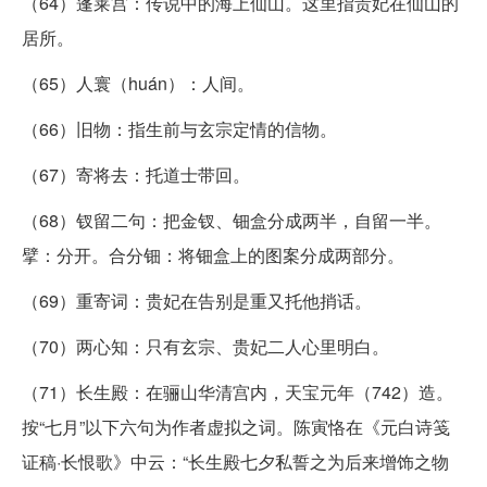
（64）蓬莱宫：传说中的海上仙山。这里指贵妃在仙山的
居所。
（65）人寰（huán）：人间。
（66）旧物：指生前与玄宗定情的信物。
（67）寄将去：托道士带回。
（68）钗留二句：把金钗、钿盒分成两半，自留一半。
擘：分开。合分钿：将钿盒上的图案分成两部分。
（69）重寄词：贵妃在告别是重又托他捎话。
（70）两心知：只有玄宗、贵妃二人心里明白。
（71）长生殿：在骊山华清宫内，天宝元年（742）造。
按“七月”以下六句为作者虚拟之词。陈寅恪在《元白诗笺
证稿·长恨歌》中云：“长生殿七夕私誓之为后来增饰之物