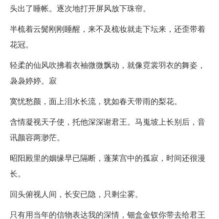
头出了睡帐。逐次地打开屏风放下珠帘。
半梳着云鬓刚刚睡醒，来不及梳妆就走下坛来，还歪带着
花冠。
轻柔的仙风吹拂着衣袖微微飘动，就像霓裳羽衣的舞姿，
袅袅婷婷。寂
寞忧愁颜，面上泪水长流，犹如春天带雨的梨花。
含情凝视天子使，托他深深谢君王。马嵬坡上长别后，音
讯颜容两渺茫。
昭阳殿里的姻缘早已隔断，蓬莱宫中的孤寂，时间还很漫
长。
回头俯视人间，长安已隐，只剩尘雾。
只有用当年的信物表达我的深情，钿盒金钗你带去给君王