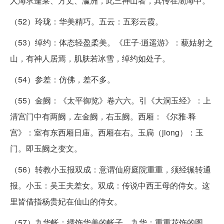
人海求蓬莱、方丈、瀛洲，此三神山者，其传在渤海中。
（52）玲珑：华美精巧。五云：五彩云霞。
（53）绰约：体态轻盈柔美。《庄子·逍遥游》：藐姑射之
山，有神人居焉，肌肤若冰雪，绰约如处子。
（54）参差：仿佛，差不多。
（55）金阙：《太平御览》卷六六。引《大洞玉经》：上
清宫门中有两阙，左金阙，右玉阙。西厢：《尔雅·释
宫》：室有东西厢日庙。西厢在右。玉扃（jiong）：玉
门。即玉阙之变文。
（56）转教小玉报双成：意谓仙府庭院重重，须经辗转通
报。小玉：吴王夫差女。双成：传说中西王母的侍女。这
里皆借指杨贵妃在仙山的侍女。
（57）九华帐：绣饰华美的帐子。九华：重重花饰的图