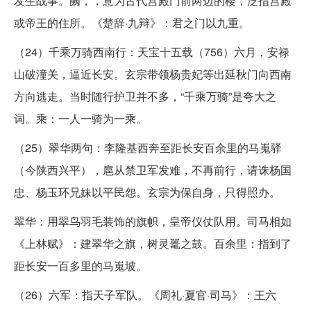
发生战事。阙，，意为古代宫殿门前两边的楼，泛指宫殿
或帝王的住所。《楚辞·九辩》：君之门以九重。
（24）千乘万骑西南行：天宝十五载（756）六月，安禄
山破潼关，逼近长安。玄宗带领杨贵妃等出延秋门向西南
方向逃走。当时随行护卫并不多，“千乘万骑”是夸大之
词。乘：一人一骑为一乘。
（25）翠华两句：李隆基西奔至距长安百余里的马嵬驿
（今陕西兴平），扈从禁卫军发难，不再前行，请诛杨国
忠、杨玉环兄妹以平民怨。玄宗为保自身，只得照办。
翠华：用翠鸟羽毛装饰的旗帜，皇帝仪仗队用。司马相如
《上林赋》：建翠华之旗，树灵鼍之鼓。百余里：指到了
距长安一百多里的马嵬坡。
（26）六军：指天子军队。《周礼·夏官·司马》：王六