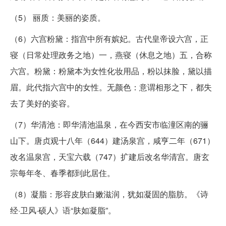
（5） 丽质：美丽的姿质。
（6）六宫粉黛：指宫中所有嫔妃。古代皇帝设六宫，正
寝（日常处理政务之地）一，燕寝（休息之地）五，合称
六宫。粉黛：粉黛本为女性化妆用品，粉以抹脸，黛以描
眉。此代指六宫中的女性。无颜色：意谓相形之下，都失
去了美好的姿容。
（7）华清池：即华清池温泉，在今西安市临潼区南的骊
山下。唐贞观十八年（644）建汤泉宫，咸亨二年（671）
改名温泉宫，天宝六载（747）扩建后改名华清宫。唐玄
宗每年冬、春季都到此居住。
（8）凝脂：形容皮肤白嫩滋润，犹如凝固的脂肪。《诗
经·卫风·硕人》语“肤如凝脂”。