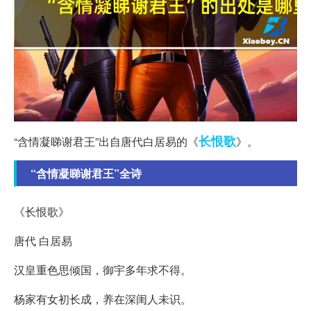
长恨歌
“含情凝睇谢君王”出自唐代白居易的《
》。
“含情凝睇谢君王”全诗
《长恨歌》
唐代 白居易
汉皇重色思倾国，御宇多年求不得。
杨家有女初长成，养在深闺人未识。