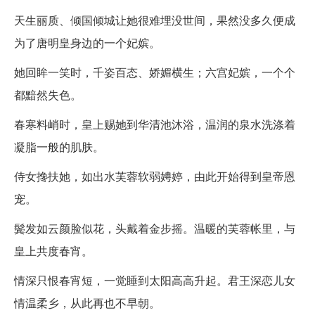
天生丽质、倾国倾城让她很难埋没世间，果然没多久便成
为了唐明皇身边的一个妃嫔。
她回眸一笑时，千姿百态、娇媚横生；六宫妃嫔，一个个
都黯然失色。
春寒料峭时，皇上赐她到华清池沐浴，温润的泉水洗涤着
凝脂一般的肌肤。
侍女搀扶她，如出水芙蓉软弱娉婷，由此开始得到皇帝恩
宠。
鬓发如云颜脸似花，头戴着金步摇。温暖的芙蓉帐里，与
皇上共度春宵。
情深只恨春宵短，一觉睡到太阳高高升起。君王深恋儿女
情温柔乡，从此再也不早朝。