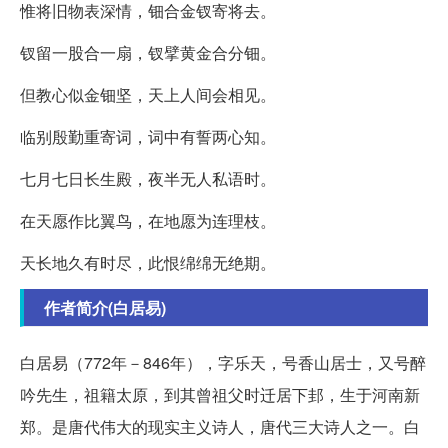
惟将旧物表深情，钿合金钗寄将去。
钗留一股合一扇，钗擘黄金合分钿。
但教心似金钿坚，天上人间会相见。
临别殷勤重寄词，词中有誓两心知。
七月七日长生殿，夜半无人私语时。
在天愿作比翼鸟，在地愿为连理枝。
天长地久有时尽，此恨绵绵无绝期。
作者简介(白居易)
白居易（772年－846年），字乐天，号香山居士，又号醉
吟先生，祖籍太原，到其曾祖父时迁居下邽，生于河南新
郑。是唐代伟大的现实主义诗人，唐代三大诗人之一。白