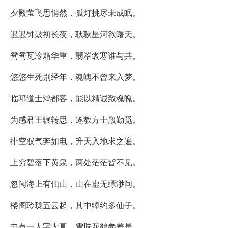
夕殿萤飞思悄然，孤灯挑尽未成眠。
迟迟钟鼓初长夜，耿耿星河欲曙天。
鸳鸯瓦冷霜华重，翡翠衾寒谁与共。
悠悠生死别经年，魂魄不曾来入梦。
临邛道士鸿都客，能以精诚致魂魄。
为感君王辗转思，遂教方士殷勤觅。
排空驭气奔如电，升天入地求之遍。
上穷碧落下黄泉，两处茫茫皆不见。
忽闻海上有仙山，山在虚无缥渺间。
楼阁玲珑五云起，其中绰约多仙子。
中有一人字太真，雪肤花貌参差是。