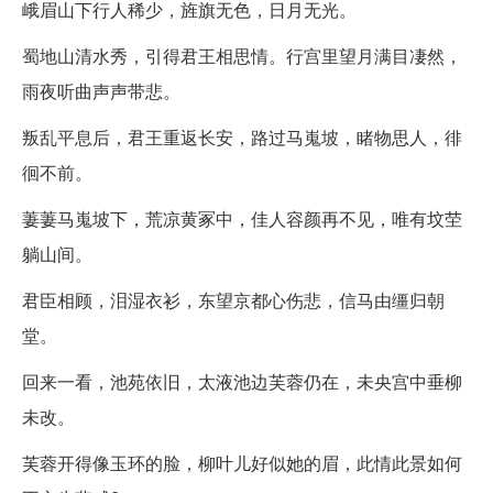
峨眉山下行人稀少，旌旗无色，日月无光。
蜀地山清水秀，引得君王相思情。行宫里望月满目凄然，
雨夜听曲声声带悲。
叛乱平息后，君王重返长安，路过马嵬坡，睹物思人，徘
徊不前。
萋萋马嵬坡下，荒凉黄冢中，佳人容颜再不见，唯有坟茔
躺山间。
君臣相顾，泪湿衣衫，东望京都心伤悲，信马由缰归朝
堂。
回来一看，池苑依旧，太液池边芙蓉仍在，未央宫中垂柳
未改。
芙蓉开得像玉环的脸，柳叶儿好似她的眉，此情此景如何