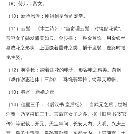
（9）侍儿：宫女。
（10）新承恩泽：刚得到皇帝的宠幸。
（11）云鬓：《木兰诗》：“当窗理云鬓，对镜贴花黄”。
形容女子鬓发盛美如云。金步摇：一种金首饰，用金银丝
盘成花之形状，上面缀着垂珠之类，插于发鬓，走路时摇
曳生姿。
（12）芙蓉帐：绣着莲花的帐子。形容帐之精美。萧纲
《戏作谢惠连体十三韵》：珠绳翡翠帷，绮幕芙蓉帐。
（13）春宵：新婚之夜。
（14）佳丽三千：《后汉书·皇后纪》：自武元之后，世增
淫费，乃至掖庭三千。言后宫女子之多。据《旧唐书·宦官
传》等记载，开元、天宝年间，长安大内、大明、兴庆三
宫，皇子十宅院，皇孙百孙院，东都大内、上阳两宫，大