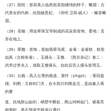
（27）宛转：形容美人临死前哀怨缠绵的样子。蛾眉：古
代美女的代称，此指杨贵妃。《诗经·卫风·硕人》：螓首蛾
眉。
（28）花钿：用金翠珠宝等制成的花朵形首饰。委地：丢
弃在地上。
（29）翠翘：首饰，形如翡翠鸟尾。金雀：金雀钗，钗形
似凤（古称朱雀）。玉搔头：玉簪。《西京杂记》卷二：
武帝过李夫人，就取玉簪搔头。自此后宫人搔头皆用玉。
（30）云栈：高入云霄的栈道。萦纡（yíngyū）：萦回盘
绕。剑阁：又称剑门关，在今四川剑阁县北，是由秦入蜀
的要
道。此地群山如剑，峭壁中断处，两山对峙如门。诸葛亮
相蜀时，凿石驾凌空栈道以通行。