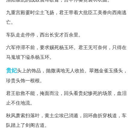
九重宫殿霎时尘土飞扬，君王带着大批臣工美眷向西南逃
亡。
车队走走停停，西出长安才百余里。
六军停滞不前，要求赐死杨玉环。君王无可奈何，只得在
马嵬坡下缢杀杨玉环。
贵妃
头上的饰品，抛撒满地无人收拾。翠翘金雀玉搔头，
珍贵头饰一根根。
君王欲救不能，掩面而泣，回头看贵妃惨死的场景，血泪
止不住地流。
秋风萧索扫落叶，黄土尘埃已消遁，回环曲折穿栈道，车
队踏上了剑阁古道。