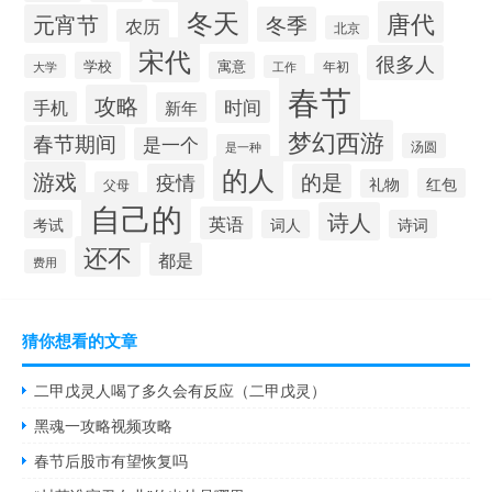
冬天
唐代
元宵节
冬季
农历
北京
宋代
很多人
学校
寓意
年初
大学
工作
春节
攻略
时间
手机
新年
梦幻西游
春节期间
是一个
汤圆
是一种
的人
游戏
疫情
的是
红包
礼物
父母
自己的
诗人
英语
考试
词人
诗词
还不
都是
费用
猜你想看的文章
二甲戊灵人喝了多久会有反应（二甲戊灵）
黑魂一攻略视频攻略
春节后股市有望恢复吗