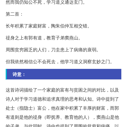
然而我仍知公不死，学习道义通达玄门。
第二首：
长年积累了家庭财富，陶朱伯仲互相交错。
禔身之上有郭有道，教育子弟窦燕山。
周围贫穷困乏的人们，刀圭患上了病痛的衰弱。
但我依然相信公不会死去，他学习道义洞察玄妙之门。
诗意：
这首诗词描绘了一个家庭的富有与贫困之间的对比，以及
诗人对于学习道德和追求真理的思考和认知。诗中提到了
处士（指隐士）富公，他在家中积累了丰厚的财富，而郭
有道则是他的禔身（即抚养、教育他的人），窦燕山是他
的子弟。与此同时，诗中也提到了周围的贫穷和病痛，以