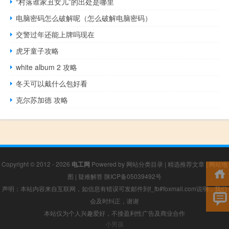
“村落谁家丑女儿”的出处是哪里
电脑密码怎么破解呢（怎么破解电脑密码）
交警过年还能上牌吗现在
虎牙童子攻略
white album 2 攻略
冬天可以戴什么包好看
克尔苏加德 攻略
Copyright © 2012 - 2026
电工网
Powered by
网站分类目录
|
精选推荐文章
|
网站地
图
|
疑难解答
陕ICP备05039492号
声明：本站内容来自互联网，如信息有错误可发邮件到f_fb#foxmail.com说明，我们
会及时纠正，谢谢
本站仅为个人兴趣爱好，不接盈利性广告及商业合作
小男孩