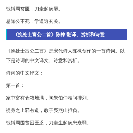
钱镈周贫匮，刀圭起病孱。
悬知公不死，学道透玄关。
《挽处士富公二首》陈棣 翻译、赏析和诗意
《挽处士富公二首》是宋代诗人陈棣创作的一首诗词。以
下是诗词的中文译文、诗意和赏析。
诗词的中文译文：
第一首：
家中富有仓箱堆满，陶朱伯仲相间排列。
禔身之上郭有道，教子窦燕山担负。
钱镈周围贫困匮乏，刀圭生起病患衰弱。