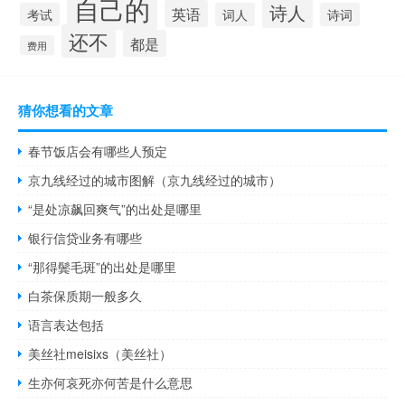
自己的
诗人
英语
考试
词人
诗词
还不
都是
费用
猜你想看的文章
春节饭店会有哪些人预定
京九线经过的城市图解（京九线经过的城市）
“是处凉飙回爽气”的出处是哪里
银行信贷业务有哪些
“那得鬓毛斑”的出处是哪里
白茶保质期一般多久
语言表达包括
美丝社meisixs（美丝社）
生亦何哀死亦何苦是什么意思