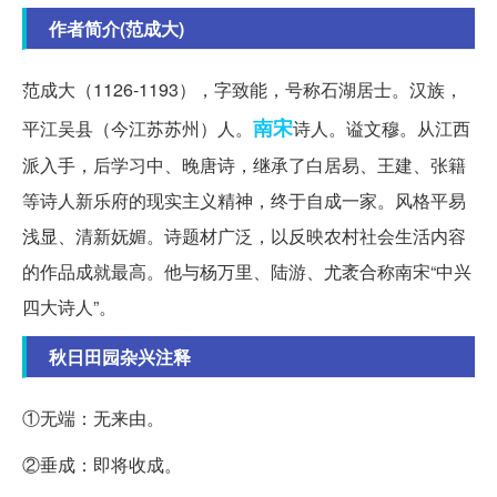
作者简介(范成大)
范成大（1126-1193），字致能，号称石湖居士。汉族，
南宋
平江吴县（今江苏苏州）人。
诗人。谥文穆。从江西
派入手，后学习中、晚唐诗，继承了白居易、王建、张籍
等诗人新乐府的现实主义精神，终于自成一家。风格平易
浅显、清新妩媚。诗题材广泛，以反映农村社会生活内容
的作品成就最高。他与杨万里、陆游、尤袤合称南宋“中兴
四大诗人”。
秋日田园杂兴注释
①无端：无来由。
②垂成：即将收成。