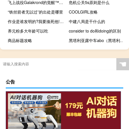
飞上战役Galakrond的觉醒™的炉石®的即将开始的 独奏冒险
危机公关5s原则是什么
“铁丝箭者无以过”的出处是哪里
COOLGIRL攻略
作业是谁发明的?我要揍死他!!! 视频（作业是谁发明的）
中建八局是干什么的
养元粉多大年龄可以吃
consider to do和doing的区别
商品标题攻略
黑塔利亚露中车abo（黑塔利亚露中r18）
☚
公告