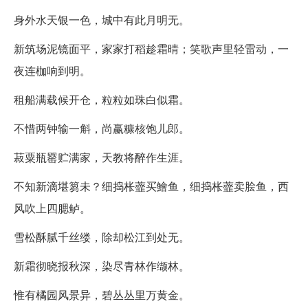
身外水天银一色，城中有此月明无。
新筑场泥镜面平，家家打稻趁霜晴；笑歌声里轻雷动，一
夜连枷响到明。
租船满载候开仓，粒粒如珠白似霜。
不惜两钟输一斛，尚赢糠核饱儿郎。
菽粟瓶罂贮满家，天教将醉作生涯。
不知新滴堪篘未？细捣枨虀买鱠鱼，细捣枨虀卖脍鱼，西
风吹上四腮鲈。
雪松酥腻千丝缕，除却松江到处无。
新霜彻晓报秋深，染尽青林作缬林。
惟有橘园风景异，碧丛丛里万黄金。