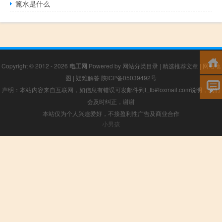
篦水是什么
Copyright © 2012 - 2026
电工网
Powered by
网站分类目录
|
精选推荐文章
|
网站地
图
|
疑难解答
陕ICP备05039492号
声明：本站内容来自互联网，如信息有错误可发邮件到f_fb#foxmail.com说明，我们
会及时纠正，谢谢
本站仅为个人兴趣爱好，不接盈利性广告及商业合作
小男孩