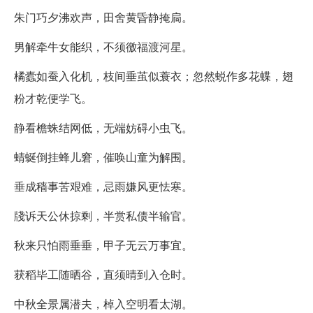
朱门巧夕沸欢声，田舍黄昏静掩扃。
男解牵牛女能织，不须徼福渡河星。
橘蠹如蚕入化机，枝间垂茧似蓑衣；忽然蜕作多花蝶，翅
粉才乾便学飞。
静看檐蛛结网低，无端妨碍小虫飞。
蜻蜒倒挂蜂儿窘，催唤山童为解围。
垂成穑事苦艰难，忌雨嫌风更怯寒。
牋诉天公休掠剩，半赏私债半输官。
秋来只怕雨垂垂，甲子无云万事宜。
获稻毕工随晒谷，直须晴到入仓时。
中秋全景属潜夫，棹入空明看太湖。