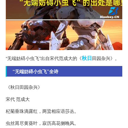
秋日
“无端妨碍小虫飞”出自宋代范成大的《
田园杂兴》。
“无端妨碍小虫飞”全诗
《秋日田园杂兴》
宋代 范成大
杞菊垂珠滴露红，两蛩相应语莎丛。
虫丝罥尽黄葵叶，寂历高花侧晚风。