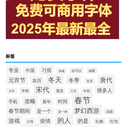
标签
习俗
专业
中国
你可以
保暖
亲戚
冬天
唐代
元宵节
冬季
农历
北京
宋代
很多人
学校
寓意
年初
大学
工作
春节
攻略
时间
手机
新年
梦幻西游
春节期间
是一个
汤圆
是一种
的人
游戏
疫情
的是
红包
礼物
父母