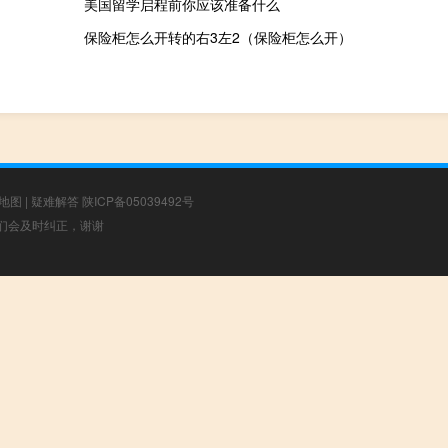
美国留学启程前你应该准备什么
保险柜怎么开转的右3左2（保险柜怎么开）
地图
|
疑难解答
陕ICP备05039492号
，我们会及时纠正，谢谢