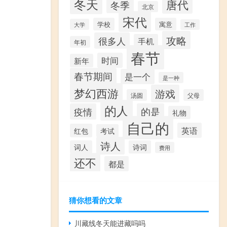
冬天
唐代
冬季
北京
宋代
学校
寓意
大学
工作
攻略
很多人
手机
年初
春节
时间
新年
春节期间
是一个
是一种
梦幻西游
游戏
汤圆
父母
的人
疫情
的是
礼物
自己的
英语
红包
考试
诗人
词人
诗词
费用
还不
都是
猜你想看的文章
川藏线冬天能进藏吗吗