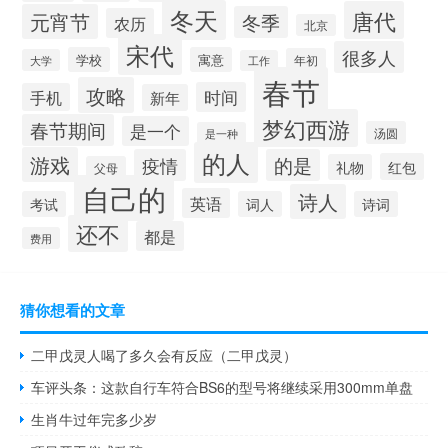
冬天
唐代
元宵节
冬季
农历
北京
宋代
很多人
学校
寓意
年初
大学
工作
春节
攻略
时间
手机
新年
梦幻西游
春节期间
是一个
汤圆
是一种
的人
游戏
疫情
的是
红包
礼物
父母
自己的
诗人
英语
考试
词人
诗词
还不
都是
费用
猜你想看的文章
二甲戊灵人喝了多久会有反应（二甲戊灵）
车评头条：这款自行车符合BS6的型号将继续采用300mm单盘
生肖牛过年完多少岁