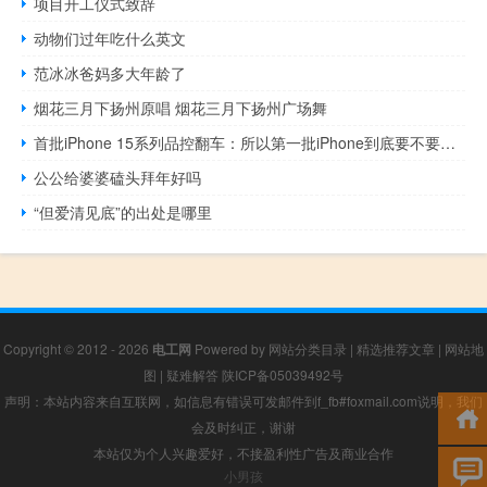
项目开工仪式致辞
动物们过年吃什么英文
范冰冰爸妈多大年龄了
烟花三月下扬州原唱 烟花三月下扬州广场舞
首批iPhone 15系列品控翻车：所以第一批iPhone到底要不要买？
公公给婆婆磕头拜年好吗
“但爱清见底”的出处是哪里
Copyright © 2012 - 2026
电工网
Powered by
网站分类目录
|
精选推荐文章
|
网站地
图
|
疑难解答
陕ICP备05039492号
声明：本站内容来自互联网，如信息有错误可发邮件到f_fb#foxmail.com说明，我们
会及时纠正，谢谢
本站仅为个人兴趣爱好，不接盈利性广告及商业合作
小男孩