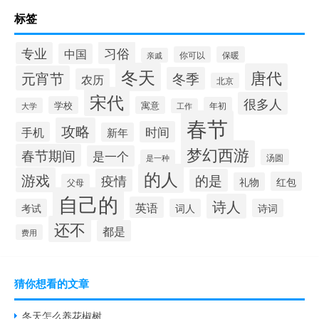
标签
习俗
专业
中国
你可以
保暖
亲戚
冬天
唐代
元宵节
冬季
农历
北京
宋代
很多人
学校
寓意
年初
大学
工作
春节
攻略
时间
手机
新年
梦幻西游
春节期间
是一个
汤圆
是一种
的人
游戏
疫情
的是
红包
礼物
父母
自己的
诗人
英语
考试
词人
诗词
还不
都是
费用
猜你想看的文章
冬天怎么养花椒树