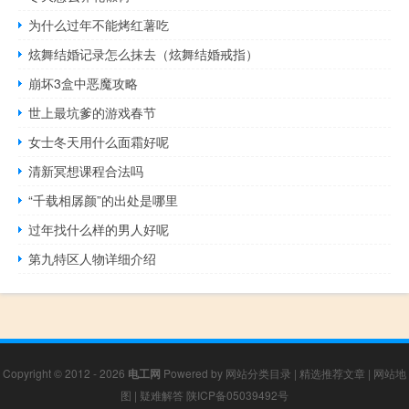
为什么过年不能烤红薯吃
炫舞结婚记录怎么抹去（炫舞结婚戒指）
崩坏3盒中恶魔攻略
世上最坑爹的游戏春节
女士冬天用什么面霜好呢
清新冥想课程合法吗
“千载相孱颜”的出处是哪里
过年找什么样的男人好呢
第九特区人物详细介绍
Copyright © 2012 - 2026
电工网
Powered by
网站分类目录
|
精选推荐文章
|
网站地
图
|
疑难解答
陕ICP备05039492号