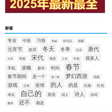
标签
习俗
专业
中国
你可以
保暖
亲戚
冬天
唐代
元宵节
冬季
农历
北京
宋代
很多人
学校
寓意
年初
大学
工作
春节
攻略
时间
手机
新年
梦幻西游
春节期间
是一个
汤圆
是一种
的人
游戏
疫情
的是
红包
礼物
父母
自己的
诗人
英语
考试
词人
诗词
还不
都是
费用