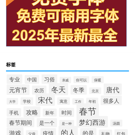
标签
习俗
专业
中国
你可以
保暖
亲戚
冬天
唐代
元宵节
冬季
农历
北京
宋代
很多人
学校
寓意
年初
大学
工作
春节
攻略
时间
手机
新年
梦幻西游
春节期间
是一个
汤圆
是一种
的人
游戏
疫情
的是
红包
礼物
父母