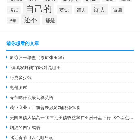
自己的
诗人
英语
考试
词人
诗词
还不
都是
费用
猜你想看的文章
原谅张玉华盘（原谅张玉华）
“偶嗔双舞鹤”的出处是哪里
巧虎多少钱
电器测试
春节吃什么最划算英语
茂业商业：目前暂未涉足新能源领域
美国国债大幅高开10年期美债收益率在亚洲开盘下行18个基点报4.62%2年期美债收益率下行15个基点至4.92%5年期美债收益率下行19个基点至4.57%30年期美债收益率下行16个基点至4.81%
烟波的四字成语
临近春节可以到哪里玩