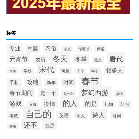
标签
习俗
专业
中国
你可以
保暖
亲戚
冬天
唐代
元宵节
冬季
农历
北京
宋代
很多人
学校
寓意
年初
大学
工作
春节
攻略
时间
手机
新年
梦幻西游
春节期间
是一个
汤圆
是一种
的人
游戏
疫情
的是
红包
礼物
父母
自己的
诗人
英语
考试
词人
诗词
还不
都是
费用