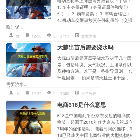
电动三轮车上牌照需要准备以下手续：
1. 车主身份证明（身份证原件和复印
件）； 2. 购车发票； 3. 车辆合格证；
4. 机动车交通事故责任强制保险（交强
险）保...
ds
12-30
0
151
文章列表
大蒜出苗后需要浇水吗
大蒜出苗后是否需要浇水取决于几个因
素，包括环境、天气状况、土壤条件以
及种植方法。以下是一些指导原则： 1.
环境因素 ： 如果是晴天且土壤干燥，
需要浇水...
ds
12-29
0
360
文章列表
电商618是什么意思
618是中国电商平台京东发起的电商购
物节，起源于2010年作为京东庆祝成立
7周年的促销活动。随着时间的推移，6
18已经成为中国电商行业的大型购物狂