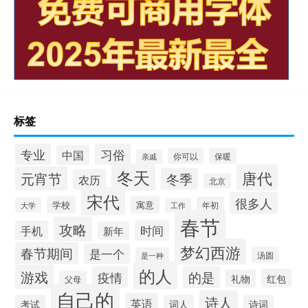
标签
习俗
专业
中国
你可以
保暖
亲戚
冬天
唐代
元宵节
冬季
农历
北京
宋代
很多人
学校
寓意
年初
大学
工作
春节
攻略
时间
手机
新年
梦幻西游
春节期间
是一个
汤圆
是一种
的人
游戏
疫情
的是
红包
礼物
父母
自己的
诗人
英语
考试
词人
诗词