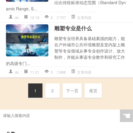
出比传统标准动态范围（Standard Dyn
amic Range, S...
ds
12-16
0
707
文章列表
雕塑专业是什么
雕塑专业培养具备基础素描的能力，能
在户外城市公共环境雕塑及室内架上雕
塑等专业领域从事专业创作设计、放大
制作，并能从事该专业教学和研究工作
的高级专门...
ds
11-21
0
868
文章列表
1
2
下一页
尾页
☚