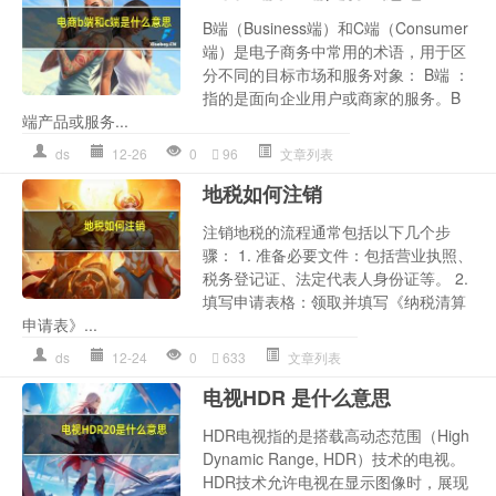
B端（Business端）和C端（Consumer
端）是电子商务中常用的术语，用于区
分不同的目标市场和服务对象： B端 ：
指的是面向企业用户或商家的服务。B
端产品或服务...
ds
12-26
0
96
文章列表
地税如何注销
注销地税的流程通常包括以下几个步
骤： 1. 准备必要文件：包括营业执照、
税务登记证、法定代表人身份证等。 2.
填写申请表格：领取并填写《纳税清算
申请表》...
ds
12-24
0
633
文章列表
电视HDR 是什么意思
HDR电视指的是搭载高动态范围（High
Dynamic Range, HDR）技术的电视。
HDR技术允许电视在显示图像时，展现