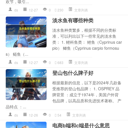
欢节，吸引...
ds
12-27
0
230
文章列表
淡水鱼有哪些种类
淡水鱼种类繁多，根据不同的分类标
准，可以列出以下一些常见的淡水鱼
类： 1. 鲤科鱼类： 鲤鱼（Cyprinus car
pio） 鲫鱼（Cyprinus carpio formosu
s） 鲢鱼（...
ds
12-27
0
683
文章列表
登山包什么牌子好
根据最新的信息，以下是2024年几款备
受推荐的登山包品牌： 1. OSPREY 品
牌背景 ：成立于1974年，美国户外背
包品牌，以高品质和先进技术著称。 产
品特点 ：...
ds
12-26
0
54
文章列表
电商b端和c端是什么意思