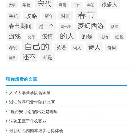
宋代
很多人
学校
寓意
年初
大学
工作
春节
攻略
时间
手机
新年
梦幻西游
春节期间
是一个
汤圆
是一种
的人
游戏
疫情
的是
红包
礼物
父母
自己的
诗人
英语
考试
词人
诗词
还不
都是
费用
猜你想看的文章
人民大学商学院含金量
浙江旅游职业学院什么区
“瑶台安可论”的出处是哪里
洗碗工属于什么职业
最新幼儿园园本培训心得体会