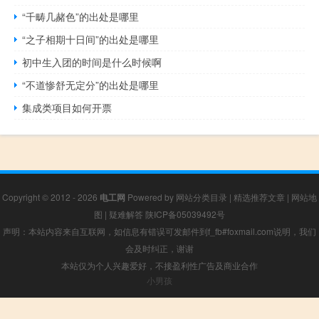
“千畴几赭色”的出处是哪里
“之子相期十日间”的出处是哪里
初中生入团的时间是什么时候啊
“不道惨舒无定分”的出处是哪里
集成类项目如何开票
Copyright © 2012 - 2026
电工网
Powered by
网站分类目录
|
精选推荐文章
|
网站地
图
|
疑难解答
陕ICP备05039492号
声明：本站内容来自互联网，如信息有错误可发邮件到f_fb#foxmail.com说明，我们
会及时纠正，谢谢
本站仅为个人兴趣爱好，不接盈利性广告及商业合作
小男孩