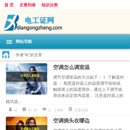
首 页
文章列表
知识分类
网站导航
>
作者“kt”的文章
空调怎么调室温
调节空调室温的方法如下： 1. 了解遥控
器 ： 熟悉遥控器上的温度调节按钮或
触摸屏上的温度滑块，通过上下调节或
滑动来设定室内温度。 注意遥控器上的
模式选...
kt
01-25
0
896
文章列表
空调插头在哪边