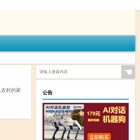
☚
以农村的家
公告