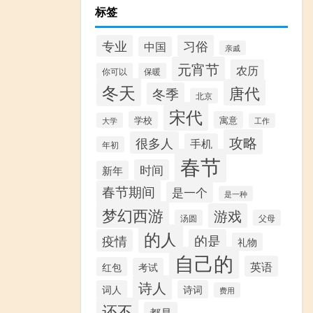
标签
习俗
专业
中国
亲戚
元宵节
农历
你可以
保暖
冬天
唐代
冬季
北京
宋代
学校
寓意
大学
工作
攻略
很多人
手机
年初
春节
时间
新年
春节期间
是一个
是一种
梦幻西游
游戏
汤圆
父母
的人
疫情
的是
礼物
自己的
英语
红包
考试
诗人
词人
诗词
费用
还不
都是