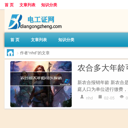
首 页
文章列表
知识分类
首 页
文章列表
知识分类
>
作者“nhd”的文章
农合多大年龄
新农合报销年龄 新农合
庭人口为单位进行缴费，
nhd
02-05
0