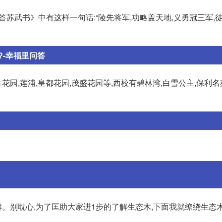
 《答苏武书》中有这样一句话:“陵先将军,功略盖天地,义勇冠三军,
-幸福里问答
花园,莲浦,皇都花园,茂盛花园等,西校有碧林湾,白雪公主,保利名
。别耽心,为了匡助大家进1步的了解生态木,下面我就缭绕生态