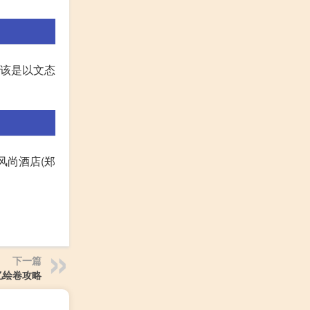
应该是以文态
风尚酒店(郑
下一篇
忆绘卷攻略