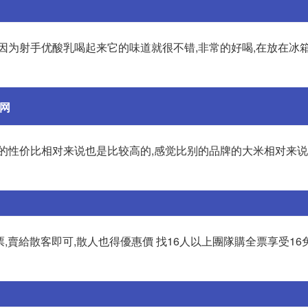
因为射手优酸乳喝起来它的味道就很不错,非常的好喝,在放在冰
网
它的性价比相对来说也是比较高的,感觉比别的品牌的大米相对来
票,賣給散客即可,散人也得優惠價 找16人以上團隊購全票享受16免