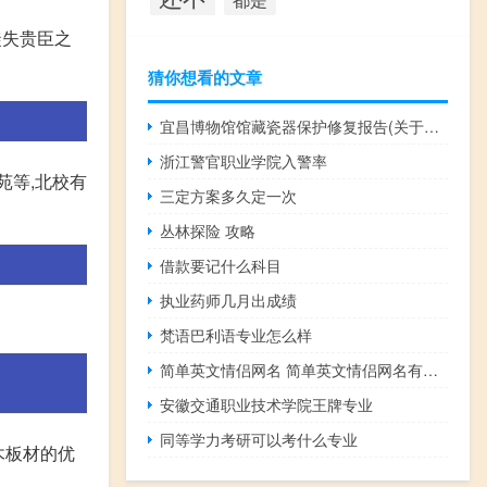
徒失贵臣之
猜你想看的文章
宜昌博物馆馆藏瓷器保护修复报告(关于宜昌博物馆馆藏瓷器保护修复报告简述)
浙江警官职业学院入警率
苑等,北校有
三定方案多久定一次
丛林探险 攻略
借款要记什么科目
执业药师几月出成绩
梵语巴利语专业怎么样
简单英文情侣网名 简单英文情侣网名有哪些
安徽交通职业技术学院王牌专业
同等学力考研可以考什么专业
木板材的优