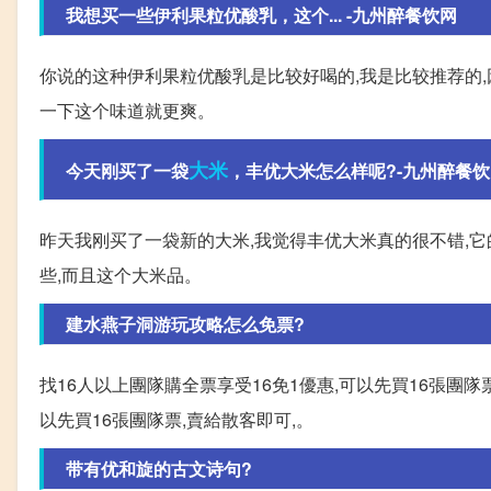
我想买一些伊利果粒优酸乳，这个... -九州醉餐饮网
你说的这种伊利果粒优酸乳是比较好喝的,我是比较推荐的,
一下这个味道就更爽。
大米
今天刚买了一袋
，丰优大米怎么样呢?-九州醉餐饮
昨天我刚买了一袋新的大米,我觉得丰优大米真的很不错,
些,而且这个大米品。
建水燕子洞游玩攻略怎么免票?
找16人以上團隊購全票享受16免1優惠,可以先買16張團隊
以先買16張團隊票,賣給散客即可,。
带有优和旋的古文诗句?