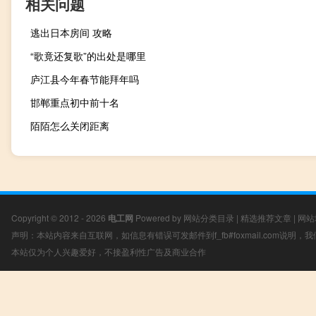
相关问题
逃出日本房间 攻略
“歌竟还复歌”的出处是哪里
庐江县今年春节能拜年吗
邯郸重点初中前十名
陌陌怎么关闭距离
Copyright © 2012 - 2026
电工网
Powered by
网站分类目录
|
精选推荐文章
|
网站
声明：本站内容来自互联网，如信息有错误可发邮件到f_fb#foxmail.com说明
本站仅为个人兴趣爱好，不接盈利性广告及商业合作