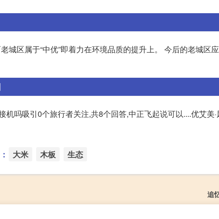
而老城区属于“中优”即着力在环境品质的提升上。 今后的老城区
】
机吗吸引0个旅行者关注,共8个回答,中正飞起说可以....优艾美·
：
大米
木板
生态
追