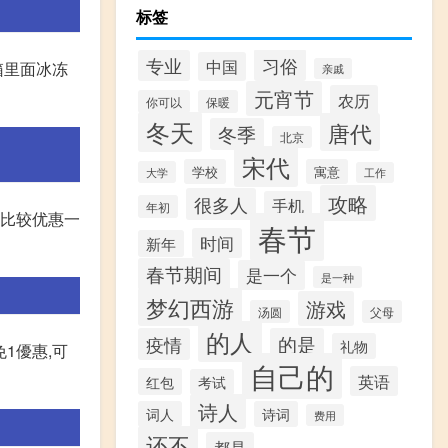
标签
习俗
专业
中国
箱里面冰冻
亲戚
元宵节
农历
你可以
保暖
冬天
唐代
冬季
北京
宋代
学校
寓意
大学
工作
攻略
很多人
手机
年初
说比较优惠一
春节
时间
新年
春节期间
是一个
是一种
梦幻西游
游戏
汤圆
父母
的人
疫情
的是
礼物
1優惠,可
自己的
英语
红包
考试
诗人
词人
诗词
费用
还不
都是