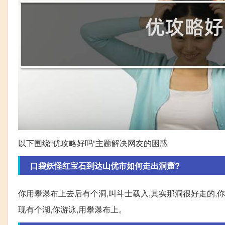
以下围绕“优攻略好吗”主题解决网友的困惑
口袋妖怪红宝石到达山优市如何走出洞窟?
你用攀瀑布上去后有个洞,叫斗士载入,其实那洞很好走的,你
现有个湖,你游泳,用攀瀑布上。