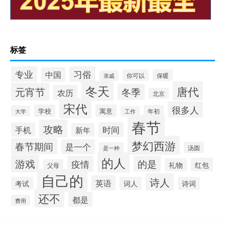
标签
习俗
专业
中国
你可以
保暖
亲戚
冬天
唐代
元宵节
冬季
农历
北京
宋代
很多人
学校
寓意
年初
大学
工作
春节
攻略
时间
手机
新年
梦幻西游
春节期间
是一个
汤圆
是一种
的人
游戏
疫情
的是
红包
礼物
父母
自己的
诗人
英语
考试
词人
诗词
还不
都是
费用