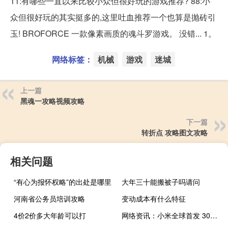
11:有哪些一直以来比较小众但很好玩的游戏推荐? 88:小
众但很好玩的其实挺多的,这里吐血推荐一个也算是抛砖引
玉! BROFORCE 一款像素画质的魂斗罗游戏。 没错... 1。
网络标签：
机械
游戏
迷城
上一篇
黑魂一攻略视频攻略
下一篇
转折点 攻略图文攻略
相关问题
“有心为报怀权略”的出处是哪里
大年三十能搬被子吗请问
河南省公务员培训攻略
变动成本有什么特征
4价2价多大年龄可以打
网络资讯：小米全球首发 30W 无线充电技术 将搭载于小米 9 Pro 5G 版