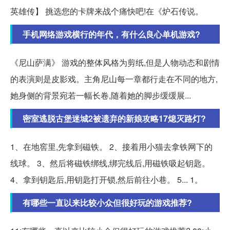
英雄传】 挑选您的卡牌来战个痛快吧!在《炉石传说。
手机网络游戏横行的年代，有什么良心单机游戏?
《尼山萨满》 游戏的整体风格为剪纸,但是人物动态和剧情
的表演则是皮影戏。主角尼山每一章都行走在不同的地方,
她身侧的背景宛若一幅长卷,随着她的脚步缓缓展...
密室逃脱古堡迷城2被遗弃的新娘攻略17熄灭路灯?
1、在地窖里,先拿到磁铁。 2、接着用小猫去拿铁网下的
线球。 3、然后将磁铁绑线,绑完线后,用磁铁吸起钥匙。
4、拿到钥匙后,用钥匙打开锁,然后前往小巷。 5... 1。
有哪些一直以来比较小众但很好玩的游戏推荐?