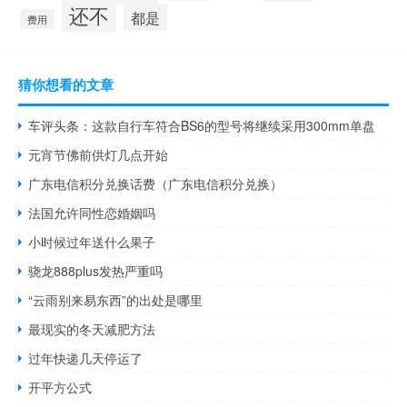
还不
都是
费用
猜你想看的文章
车评头条：这款自行车符合BS6的型号将继续采用300mm单盘
元宵节佛前供灯几点开始
广东电信积分兑换话费（广东电信积分兑换）
法国允许同性恋婚姻吗
小时候过年送什么果子
骁龙888plus发热严重吗
“云雨别来易东西”的出处是哪里
最现实的冬天减肥方法
过年快递几天停运了
开平方公式