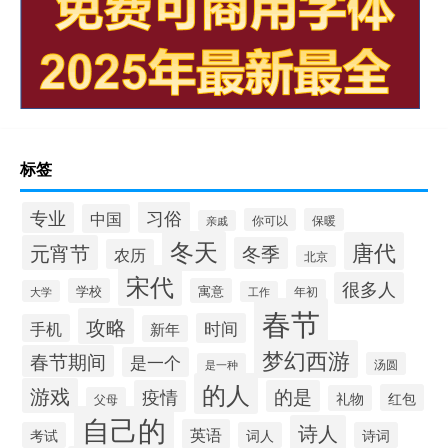
标签
习俗
专业
中国
你可以
保暖
亲戚
冬天
唐代
元宵节
冬季
农历
北京
宋代
很多人
学校
寓意
年初
大学
工作
春节
攻略
时间
手机
新年
梦幻西游
春节期间
是一个
汤圆
是一种
的人
游戏
疫情
的是
红包
礼物
父母
自己的
诗人
英语
考试
词人
诗词