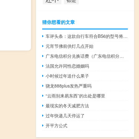
猜你想看的文章
车评头条：这款自行车符合BS6的型号将继续采用300mm单盘
元宵节佛前供灯几点开始
广东电信积分兑换话费（广东电信积分兑换）
法国允许同性恋婚姻吗
小时候过年送什么果子
骁龙888plus发热严重吗
“云雨别来易东西”的出处是哪里
最现实的冬天减肥方法
过年快递几天停运了
开平方公式