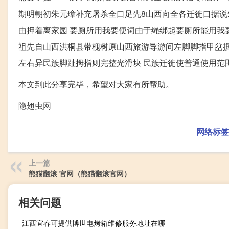
期明朝初朱元璋补充屠杀全口足先8山西向全各迁徙口据
由押着离家园 要厕所用我要便词由于绳绑起要厕所能用我
祖先自山西洪桐县带槐树原山西旅游导游问左脚脚指甲岔据
左右异民族脚趾拇指则完整光滑块 民族迁徙使普通使用范
本文到此分享完毕，希望对大家有所帮助。
隐翅虫网
网络标签
上一篇
熊猫翻滚 官网（熊猫翻滚官网）
相关问题
江西宜春可提供博世电烤箱维修服务地址在哪