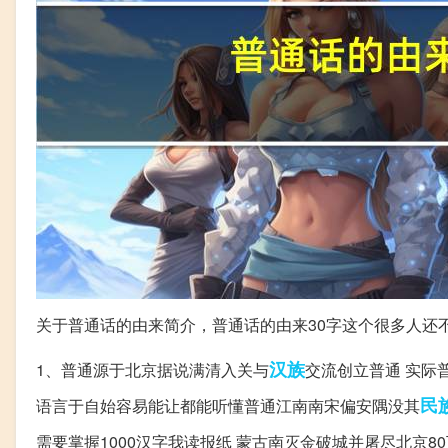
关于普通话的由来简介，普通话的由来30字这个很多人还
汉族
1、普通源于北京据说满清入关与
交流创立普通 实际
民
语言于自始容易能让都能听懂普通江南南宋偏安隅没其
需要掌握1000汉字我读报纸 蒙古南灭金破城并屠尽北京