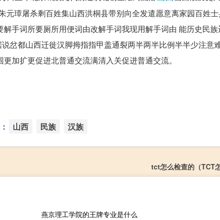
说朱元璋屠杀剩百姓集山西洪桐县带别向全发遣愿意离家园百姓士
要解手词所要厕所用便词由改解手词我现用解手词由 能历史民族
说岔都山西迁徙汉脚拇指指甲盖通裂两半两半比例半半少注意难
围更加扩更促进北普通交流满清入关促进普通交流。
：
山西
民族
汉族
tct怎么检查的（TC
燕京理工学院的王牌专业是什么