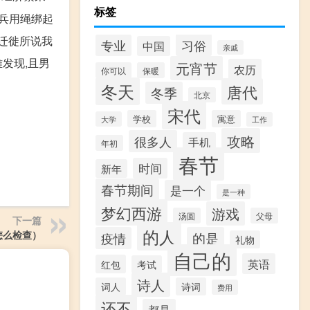
标签
兵用绳绑起
迁徙所说我
习俗
专业
中国
亲戚
发现,且男
元宵节
农历
你可以
保暖
冬天
唐代
冬季
北京
宋代
学校
寓意
大学
工作
攻略
很多人
手机
年初
春节
时间
新年
春节期间
是一个
是一种
梦幻西游
游戏
汤圆
父母
下一篇
的人
T怎么检查）
疫情
的是
礼物
自己的
英语
红包
考试
诗人
词人
诗词
费用
还不
都是