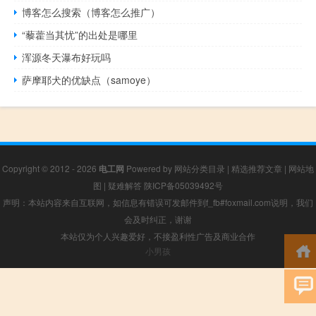
博客怎么搜索（博客怎么推广）
“藜藿当其忧”的出处是哪里
浑源冬天瀑布好玩吗
萨摩耶犬的优缺点（samoye）
Copyright © 2012 - 2026
电工网
Powered by
网站分类目录
|
精选推荐文章
|
网站地
图
|
疑难解答
陕ICP备05039492号
声明：本站内容来自互联网，如信息有错误可发邮件到f_fb#foxmail.com说明，我们
会及时纠正，谢谢
本站仅为个人兴趣爱好，不接盈利性广告及商业合作
小男孩