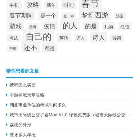
春节
攻略
时间
手机
新年
梦幻西游
春节期间
是一个
汤圆
是一种
的人
游戏
疫情
的是
红包
礼物
父母
自己的
诗人
英语
考试
词人
诗词
还不
都是
费用
猜你想看的文章
携程怎么买票
手游神域天堂攻略
湖北事业单位的考试时间多久
城市天际线公交扩容Mod V1.0 绿色免费版（城市天际线公交扩容Mod V1.0 绿色免费版功能简介）
荔枝的外形
整牙多大年纪