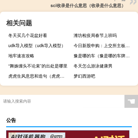
sci收录是什么意思（收录是什么意思）
相关问题
冬天买几个花盆好看
潍坊检疫局春节上班吗
udk导入模型（udk导入模型）
今日新股申购：上交所主板上海汽配
地牢速攻攻略
豫是哪的车（豫是哪的车牌照?）
“舞姝缠头不论束”的出处是哪里
冬天怎么游泳健康男
虎虎生风意思和造句（虎虎生风意思）
梦幻西游吧
☚
公告