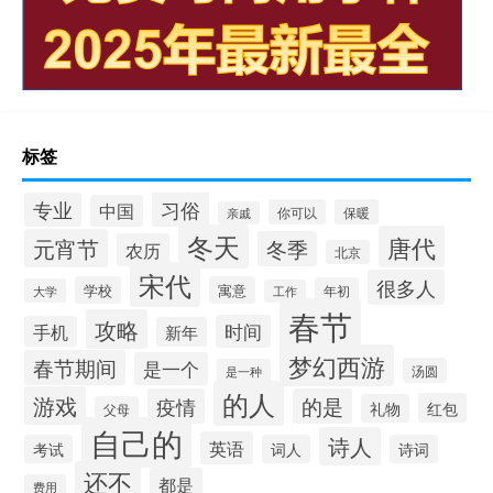
标签
习俗
专业
中国
你可以
保暖
亲戚
冬天
唐代
元宵节
冬季
农历
北京
宋代
很多人
学校
寓意
年初
大学
工作
春节
攻略
时间
手机
新年
梦幻西游
春节期间
是一个
汤圆
是一种
的人
游戏
疫情
的是
红包
礼物
父母
自己的
诗人
英语
考试
词人
诗词
还不
都是
费用