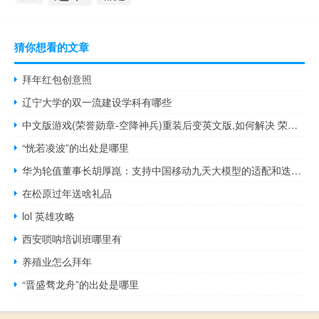
猜你想看的文章
拜年红包创意照
辽宁大学的双一流建设学科有哪些
中文版游戏(荣誉勋章-空降神兵)重装后变英文版,如何解决 荣誉勋章之空降神兵中文版
“恍若凌波”的出处是哪里
华为轮值董事长胡厚崑：支持中国移动九天大模型的适配和迭代开发 共同构建领先的算力基础设施
在松原过年送啥礼品
lol 英雄攻略
西安唢呐培训班哪里有
养殖业怎么拜年
“晋盛骛龙舟”的出处是哪里