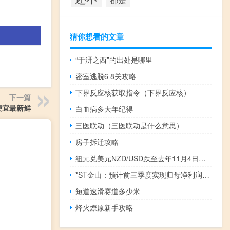
猜你想看的文章
“于汧之西”的出处是哪里
密室逃脱6 8关攻略
下界反应核获取指令（下界反应核）
下一篇
便宜最新鲜
白血病多大年纪得
三医联动（三医联动是什么意思）
房子拆迁攻略
纽元兑美元NZD/USD跌至去年11月4日以来新低现报0.5833日内跌0.38%
*ST金山：预计前三季度实现归母净利润21.22亿元-22.22亿元
短道速滑赛道多少米
烽火燎原新手攻略