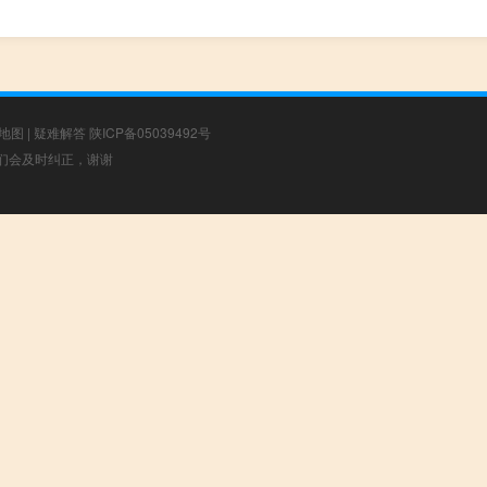
地图
|
疑难解答
陕ICP备05039492号
，我们会及时纠正，谢谢