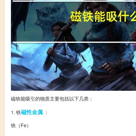
磁铁能吸引的物质主要包括以下几类：
磁性
金属
1. 铁
：
铁（Fe）