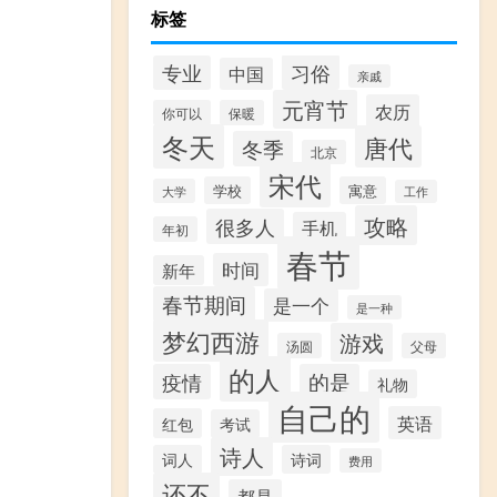
标签
习俗
专业
中国
亲戚
元宵节
农历
你可以
保暖
冬天
唐代
冬季
北京
宋代
学校
寓意
大学
工作
攻略
很多人
手机
年初
春节
时间
新年
春节期间
是一个
是一种
梦幻西游
游戏
汤圆
父母
的人
疫情
的是
礼物
自己的
英语
红包
考试
诗人
词人
诗词
费用
还不
都是