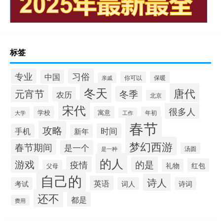
标签
习俗
专业
中国
你可以
保暖
亲戚
冬天
唐代
元宵节
冬季
农历
北京
宋代
很多人
学校
寓意
年初
大学
工作
春节
攻略
时间
手机
新年
梦幻西游
春节期间
是一个
汤圆
是一种
的人
游戏
疫情
的是
红包
礼物
父母
自己的
诗人
英语
考试
词人
诗词
还不
都是
费用