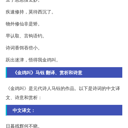
疾速修持，莫待西沉了。
物外修仙非是矫。
早认取、言钩语钓。
诗词香饵吞些小。
跃出迷津，悟得我金鸡叫。
《金鸡叫》马钰 翻译、赏析和诗意
《金鸡叫》是元代诗人马钰的作品。以下是诗词的中文译
文、诗意和赏析：
中文译文：
日暮残辉何不晓。