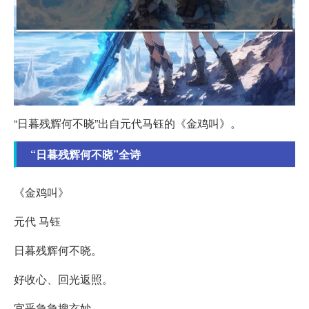
“日暮残辉何不晓”出自元代马钰的《金鸡叫》。
“日暮残辉何不晓”全诗
《金鸡叫》
元代 马钰
日暮残辉何不晓。
好收心、回光返照。
宜乎急急搜玄妙。