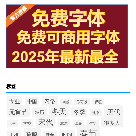
标签
习俗
专业
中国
你可以
保暖
亲戚
冬天
唐代
元宵节
冬季
农历
北京
宋代
很多人
学校
寓意
年初
大学
工作
春节
攻略
时间
手机
新年