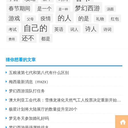
梦幻西游
春节期间
是一个
汤圆
是一种
的人
游戏
疫情
的是
红包
礼物
父母
自己的
诗人
英语
考试
词人
诗词
还不
都是
费用
猜你想看的文章
五粮液第七代和第八代有什么区别
梅西最新消息（mxzx）
梦幻西游混队打任务
澳大利亚工会代表：雪佛龙液化天然气工人投票决定重新开始罢工将于下周一提交7天通知
极星计划将大陆展厅的数量提升至20个
梦见冬天参加婚礼好吗
梦幻西游最强属性排名