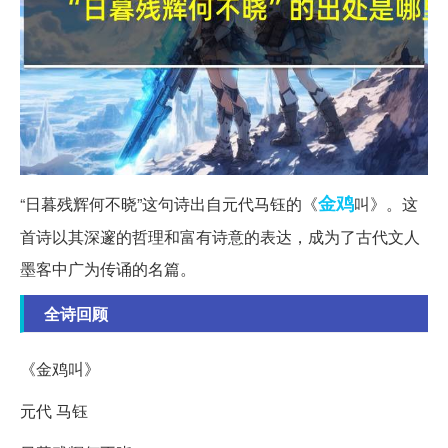
金鸡
“日暮残辉何不晓”这句诗出自元代马钰的《
叫》。这
首诗以其深邃的哲理和富有诗意的表达，成为了古代文人
墨客中广为传诵的名篇。
全诗回顾
《金鸡叫》
元代 马钰