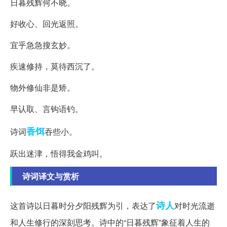
日暮残辉何不晓。
好收心、回光返照。
宜乎急急搜玄妙。
疾速修持，莫待西沉了。
物外修仙非是矫。
早认取、言钩语钓。
香饵
诗词
吞些小。
跃出迷津，悟得我金鸡叫。
诗词译文与赏析
诗人
这首诗以日暮时分夕阳残辉为引，表达了
对时光流逝
和人生修行的深刻思考。诗中的“日暮残辉”象征着人生的