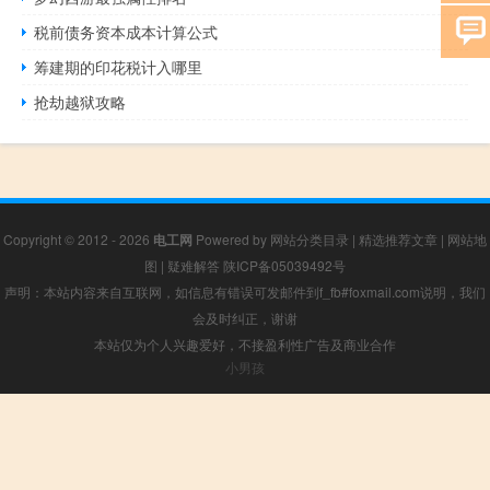
税前债务资本成本计算公式
筹建期的印花税计入哪里
抢劫越狱攻略
Copyright © 2012 - 2026
电工网
Powered by
网站分类目录
|
精选推荐文章
|
网站地
图
|
疑难解答
陕ICP备05039492号
声明：本站内容来自互联网，如信息有错误可发邮件到f_fb#foxmail.com说明，我们
会及时纠正，谢谢
本站仅为个人兴趣爱好，不接盈利性广告及商业合作
小男孩