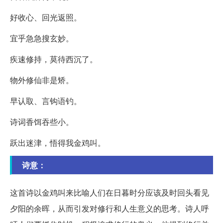
好收心、回光返照。
宜乎急急搜玄妙。
疾速修持，莫待西沉了。
物外修仙非是矫。
早认取、言钩语钓。
诗词香饵吞些小。
跃出迷津，悟得我金鸡叫。
诗意：
这首诗以金鸡叫来比喻人们在日暮时分应该及时回头看见
夕阳的余晖，从而引发对修行和人生意义的思考。诗人呼