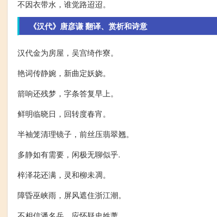
不因衣带水，谁觉路迢迢。
《汉代》唐彦谦 翻译、赏析和诗意
汉代金为房屋，吴宫绮作寮。
艳词传静婉，新曲定妖娆。
箭响还残梦，字条答复早上。
鲜明临晓日，回转度春宵。
半袖笼清理镜子，前丝压翡翠翘。
多静如有需要，闲极无聊似乎.
梓泽花还满，灵和柳未凋。
障昏巫峡雨，屏风遮住浙江潮。
不相信潘名岳，应怀疑史姓萧。