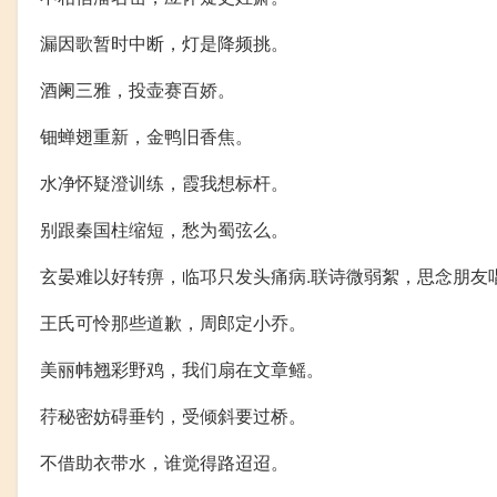
漏因歌暂时中断，灯是降频挑。
酒阑三雅，投壶赛百娇。
钿蝉翅重新，金鸭旧香焦。
水净怀疑澄训练，霞我想标杆。
别跟秦国柱缩短，愁为蜀弦么。
玄晏难以好转痹，临邛只发头痛病.联诗微弱絮，思念朋友
王氏可怜那些道歉，周郎定小乔。
美丽帏翘彩野鸡，我们扇在文章鳐。
荇秘密妨碍垂钓，受倾斜要过桥。
不借助衣带水，谁觉得路迢迢。