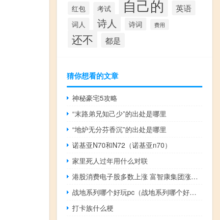
自己的
英语
红包
考试
诗人
词人
诗词
费用
还不
都是
猜你想看的文章
神秘豪宅5攻略
“末路弟兄知己少”的出处是哪里
“地炉无分芬香沉”的出处是哪里
诺基亚N70和N72（诺基亚n70）
家里死人过年用什么对联
港股消费电子股多数上涨 富智康集团涨超25%
战地系列哪个好玩pc（战地系列哪个好玩）
打卡族什么梗