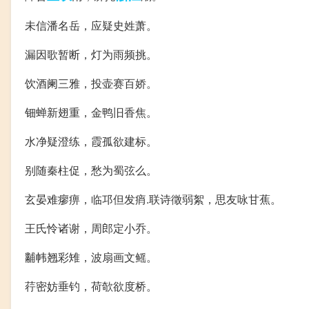
未信潘名岳，应疑史姓萧。
漏因歌暂断，灯为雨频挑。
饮酒阑三雅，投壶赛百娇。
钿蝉新翅重，金鸭旧香焦。
水净疑澄练，霞孤欲建标。
别随秦柱促，愁为蜀弦么。
玄晏难瘳痹，临邛但发痟.联诗徵弱絮，思友咏甘蕉。
王氏怜诸谢，周郎定小乔。
黼帏翘彩雉，波扇画文鳐。
荇密妨垂钓，荷欹欲度桥。