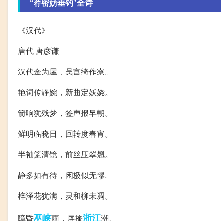
“荇密妨垂钓”全诗
《汉代》
唐代 唐彦谦
汉代金为屋，吴宫绮作寮。
艳词传静婉，新曲定妖娆。
箭响犹残梦，签声报早朝。
鲜明临晓日，回转度春宵。
半袖笼清镜，前丝压翠翘。
静多如有待，闲极似无憀.
梓泽花犹满，灵和柳未凋。
巫峡
浙江
障昏
雨，屏掩
潮。