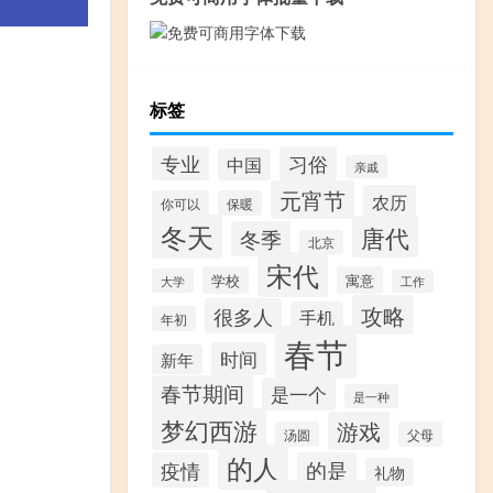
标签
习俗
专业
中国
亲戚
元宵节
农历
你可以
保暖
冬天
唐代
冬季
北京
宋代
学校
寓意
大学
工作
攻略
很多人
手机
年初
春节
时间
新年
春节期间
是一个
是一种
梦幻西游
游戏
汤圆
父母
的人
疫情
的是
礼物