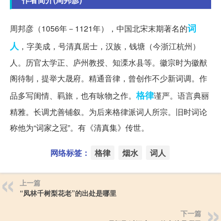
词
周邦彦（1056年－1121年），中国北宋末期著名的
人
，字美成，号清真居士，汉族，钱塘（今浙江杭州）
人。历官太学正、庐州教授、知溧水县等。徽宗时为徽猷
阁待制，提举大晟府。精通音律，曾创作不少新词调。作
格律
品多写闺情、羁旅，也有咏物之作。
谨严。语言典丽
精雅。长调尤善铺叙。为后来格律派词人所宗。旧时词论
称他为“词家之冠”。有《清真集》传世。
网络标签：
格律
烟水
词人
上一篇
“凤林千树梨花老”的出处是哪里
下一篇