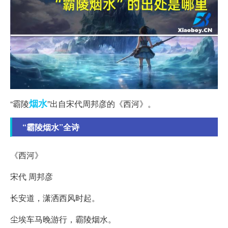
烟水
“霸陵
”出自宋代周邦彦的《西河》。
“霸陵烟水”全诗
《西河》
宋代 周邦彦
长安道，潇洒西风时起。
尘埃车马晚游行，霸陵烟水。