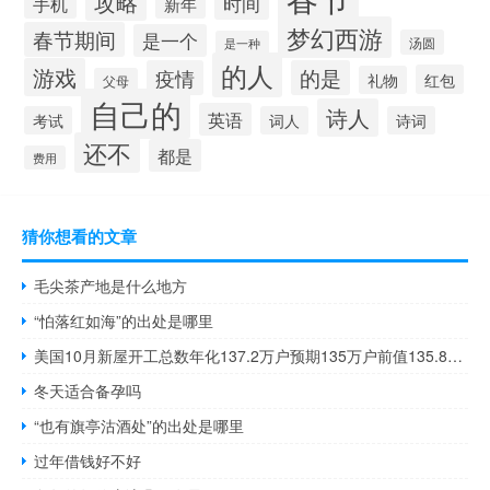
攻略
时间
手机
新年
梦幻西游
春节期间
是一个
汤圆
是一种
的人
游戏
疫情
的是
红包
礼物
父母
自己的
诗人
英语
考试
词人
诗词
还不
都是
费用
猜你想看的文章
毛尖茶产地是什么地方
“怕落红如海”的出处是哪里
美国10月新屋开工总数年化137.2万户预期135万户前值135.8万户
冬天适合备孕吗
“也有旗亭沽酒处”的出处是哪里
过年借钱好不好