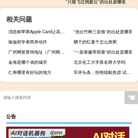
“只疑飞过洞庭云”的出处是哪里
相关问题
消息称苹果Apple Card让高盛损失惨重 想退出又谈不拢
“池台竹树三亩馀”的出处是哪里
瑜伽初学者简单动作
晒干的红薯干怎么熬粥
广州网签查询地址（广州网签查询密码）
“一架寒藤带雨垂”的出处是哪里
金海是哪个省的城市
北京化工大学算名牌大学吗
仁寿哪里有好玩的地方
车评头条：拒绝续航焦虑 试驾奇瑞艾瑞泽5e 450
☚
公告