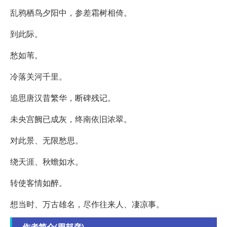
乱鸦栖鸟夕阳中，参差霜树相倚。
到此际。
愁如苇。
冷落关河千里。
追思唐汉昔繁华，断碑残记。
未央宫阙已成灰，终南依旧浓翠。
对此景、无限愁思。
绕天涯、秋蟾如水。
转使客情如醉。
想当时、万古雄名，尽作往来人、凄凉事。
作者简介(周邦彦)