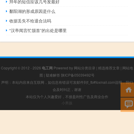
拜年的短信应该几号发最好
鄱阳湖的形成原因是什么
收据丢失不给退合法吗
“汉帝闻言忙颔首”的出处是哪里
Copyright © 2012 - 2026
电工网
Powered by
网站分类目录
|
精选推荐文章
|
网站地
图
|
疑难解答
陕ICP备05039492号
声明：本站内容来自互联网，如信息有错误可发邮件到f_fb#foxmail.com说明，我们
会及时纠正，谢谢
本站仅为个人兴趣爱好，不接盈利性广告及商业合作
小男孩