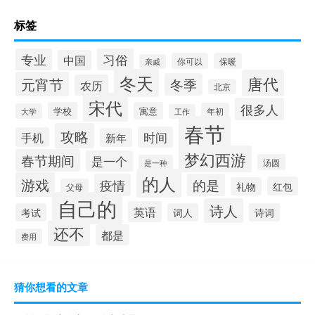
标签
习俗
专业
中国
你可以
保暖
亲戚
冬天
唐代
元宵节
冬季
农历
北京
宋代
很多人
学校
寓意
年初
大学
工作
春节
攻略
时间
手机
新年
梦幻西游
春节期间
是一个
汤圆
是一种
的人
游戏
疫情
的是
红包
礼物
父母
自己的
诗人
英语
考试
词人
诗词
还不
都是
费用
猜你想看的文章