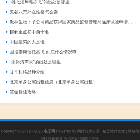
“雄飞烟瘴雌亦飞”的出处是哪里
鬼谷八荒外在性格怎么选
派林生物：子公司药品获得国家药品监督管理局临床试验申请和补充申请受理通知书
邯郸重点初中前十名
中国最穷的人是谁
国投泰康信托高飞 到底什么情况嘞
“添得清声未”的出处是哪里
甘平柑橘品种介绍
北京单身公寓出租信息（北京单身公寓出租）
笑傲群雄攻略
Copyright © 2012 - 2026
电工网
Powered by
网站分类目录
|
精选推荐文章
|
网站地
图
|
疑难解答
陕ICP备05039492号