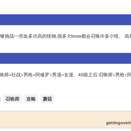
够挑战一些血多功高的怪物,很多大boss都会召唤许多小怪。 
召唤师=狂战>男枪=阿修罗>男漫=女漫。40级之后:召唤师>男枪>
：
召唤师
攻略
蘑菇
gettingover