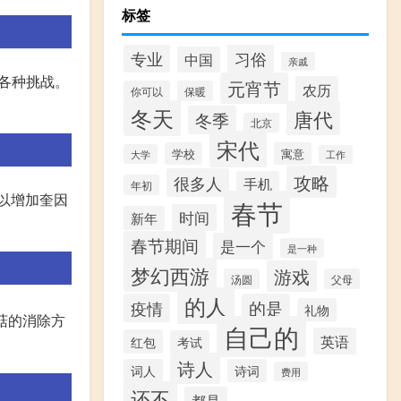
标签
习俗
专业
中国
亲戚
对各种挑战。
元宵节
农历
你可以
保暖
冬天
唐代
冬季
北京
宋代
学校
寓意
大学
工作
攻略
很多人
手机
年初
可以增加奎因
春节
时间
新年
春节期间
是一个
是一种
梦幻西游
游戏
汤圆
父母
的人
疫情
的是
礼物
蘑菇的消除方
自己的
英语
红包
考试
诗人
词人
诗词
费用
还不
都是