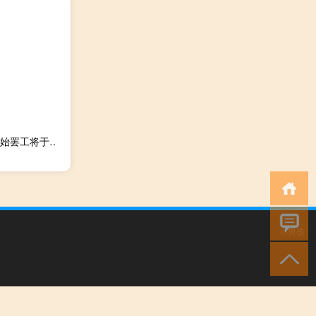
澳大利亚工会代表：雪佛龙液化天然气工人投票决定重新开始罢工将于下周一提交7天通知
小男孩