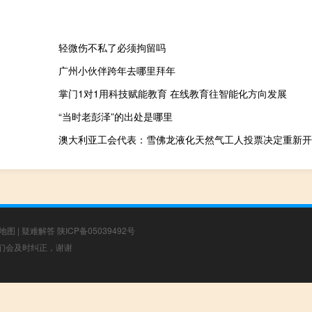
轻微伤不私了必须拘留吗
广州小伙伴跨年去哪里拜年
掌门1对1用科技赋能教育 在线教育往智能化方向发展
“当时老彭泽”的出处是哪里
地图
|
疑难解答
陕ICP备05039492号
，我们会及时纠正，谢谢