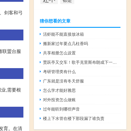
师、剑客和弓
猜你想看的文章
活虾能不能直接放冰箱
搬新家过年要点几柱香吗
雄联盟台服
共享相册怎么设置
贾跃亭又交车！歌手克里斯布朗成下一任FF91车主
考研管理类有什么
广东就是没有冬天舒服
业,需要根
怎么学才能好雅思
对外投资怎么做账
过年能听到哪些声音
楼上下水管在楼下那段漏了谁负责
兵发育。在清