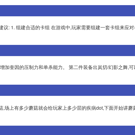
议: 1. 组建合适的卡组 在游戏中,玩家需要组建一套卡组来应
以增加奎因的压制力和单杀能力。 第二件装备出岚切/幻影之舞,
爆蘑菇,场上有多少蘑菇就会给玩家上多少层的疾病dot,下面开始讲