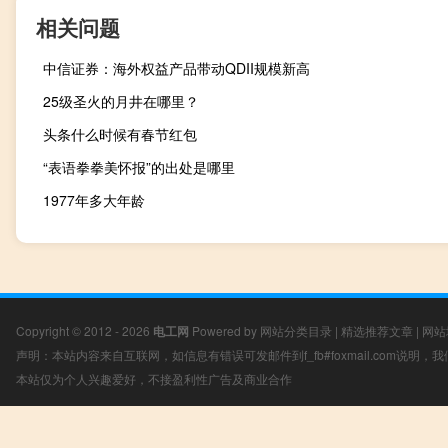
相关问题
中信证券：海外权益产品带动QDII规模新高
25级圣火的月井在哪里？
头条什么时候有春节红包
“表语拳拳美怀报”的出处是哪里
1977年多大年龄
Copyright © 2012 - 2026
电工网
Powered by
网站分类目录
|
精选推荐文章
|
网站
声明：本站内容来自互联网，如信息有错误可发邮件到f_fb#foxmail.com说明
本站仅为个人兴趣爱好，不接盈利性广告及商业合作