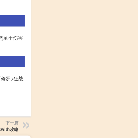
虽然单个伤害
阿修罗>狂战
下一篇
itwith攻略