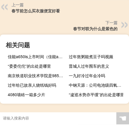
上一篇
春节前怎么买衣服便宜好看
下一篇
春节对联为什么是紫色的
相关问题
佳能a650is上市时间（佳能a650is）
过年熬粥能煮豆子吗视频
“委委佗佗”的出处是哪里
晋城人过年围车的意义
南京铁道职业技术学院是985大学吗
一九好冷过年会冷吗
过年给已故亲人烧纸钱好吗
中钢天源：公司电池级四氧化三锰产销两旺
4080墙砖一箱多少片
“逡巡水势亦平缓”的出处是哪里
☚