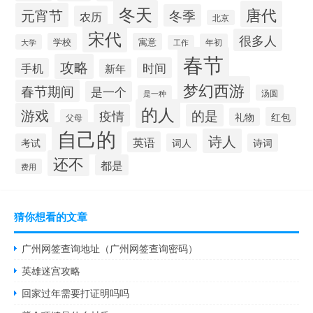
冬天
唐代
元宵节
冬季
农历
北京
宋代
很多人
学校
寓意
年初
大学
工作
春节
攻略
时间
手机
新年
梦幻西游
春节期间
是一个
汤圆
是一种
的人
游戏
疫情
的是
红包
礼物
父母
自己的
诗人
英语
考试
词人
诗词
还不
都是
费用
猜你想看的文章
广州网签查询地址（广州网签查询密码）
英雄迷宫攻略
回家过年需要打证明吗吗