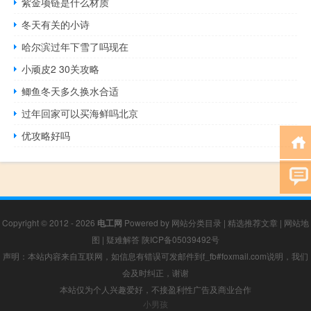
紫金项链是什么材质
冬天有关的小诗
哈尔滨过年下雪了吗现在
小顽皮2 30关攻略
鲫鱼冬天多久换水合适
过年回家可以买海鲜吗北京
优攻略好吗
Copyright © 2012 - 2026
电工网
Powered by
网站分类目录
|
精选推荐文章
|
网站地
图
|
疑难解答
陕ICP备05039492号
声明：本站内容来自互联网，如信息有错误可发邮件到f_fb#foxmail.com说明，我们
会及时纠正，谢谢
本站仅为个人兴趣爱好，不接盈利性广告及商业合作
小男孩